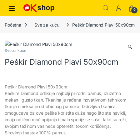
0
Početna
Sve za kuću
Peškir Diamond Plavi 50x90cm
🔍
Sve za kuću
Peškir Diamond Plavi 50x90cm
Peškir Diamond Plavi 50x90cm
Peškire Diamond odlikuje najbolji prirodni pamuk, izuzetno
mekan i gusto tkan. Tkanina je rađena inovativnom tehnikom
tkanja i mekša je od običnog pamuka. Izdržljiva tkanina
omogućava da ove pešire koristite duže nego što ste navikli,
imaju odličnu moć upijanja i malo sporije se suše. Iako su teži,
svojom težinom vas neće opteretiti tokom korišćenja.
Sirovinski sastav 100% pamuk.