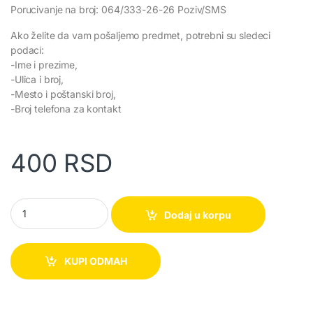
Porucivanje na broj: 064/333-26-26 Poziv/SMS
Ako želite da vam pošaljemo predmet, potrebni su sledeci
podaci:
-Ime i prezime,
-Ulica i broj,
-Mesto i poštanski broj,
-Broj telefona za kontakt
400
RSD
Peškir Diamond Plavi 50x90cm quantity
Dodaj u korpu
KUPI ODMAH