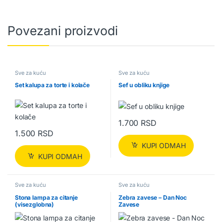
Povezani proizvodi
Sve za kuću
Sve za kuću
Set kalupa za torte i kolače
Sef u obliku knjige
1.700
RSD
1.500
RSD
KUPI ODMAH
KUPI ODMAH
Sve za kuću
Sve za kuću
Stona lampa za citanje
Zebra zavese – Dan Noc
(visezglobna)
Zavese