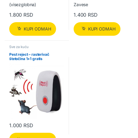
1.800
RSD
1.400
RSD
KUPI ODMAH
KUPI ODMAH
Sve za kuću
Pest reject – rasterivač
štetočina 1+1 gratis
1.000
RSD