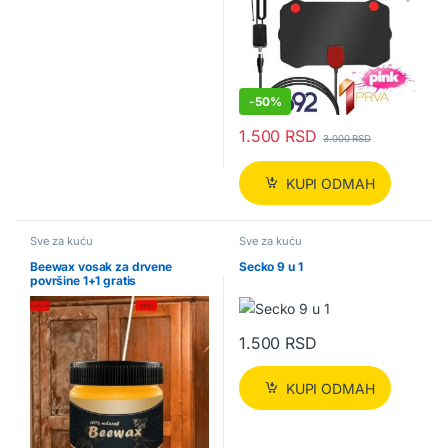
-
50%
1.500
RSD
3.000
RSD
KUPI ODMAH
Sve za kuću
Sve za kuću
Beewax vosak za drvene
Secko 9 u 1
površine 1+1 gratis
1.500
RSD
KUPI ODMAH