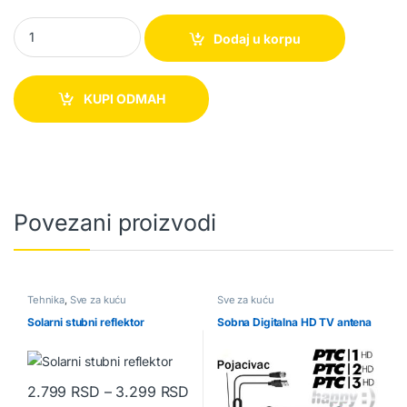
Nož za rezanje suhomesnatih proizvoda quantity
Dodaj u korpu
KUPI ODMAH
Povezani proizvodi
Tehnika
,
Sve za kuću
Sve za kuću
Solarni stubni reflektor
Sobna Digitalna HD TV antena
Raspon cena: od 2.799 RSD do
2.799
RSD
–
3.299
RSD
Ovaj proizvod ima više varijanti. Opcije mogu biti izabrane na str