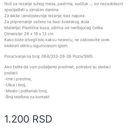
Nož za rezanje suhog mesa, pastrma, sudžuk … svi nezaobilazni
specijaliteti u zimskim danima
Za lakše i jendostavnije rezanje, bez napora
Za pripremanje večere na bazi švedskog stola
Materijal: Plastična baza, oštrica od nerđajućeg čelika
Dimenzije: 29 x 19 x 13 cm
Kako biste izbegli bilo kakvu nesreću, ne zaboravite uvek
blokirati oštricu sigurnosnom iglom
Porucivanje na broj: 064/333-26-26 Poziv/SMS
Ako želite da vam pošaljemo predmet, potrebni su sledeci
podaci:
-Ime i prezime,
-Ulica i broj,
-Mesto i poštanski broj,
-Broj telefona za kontakt
1.200
RSD