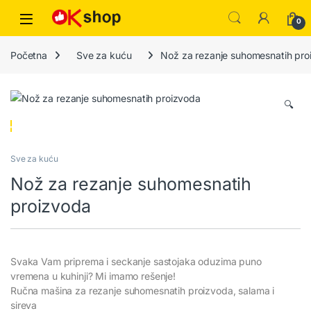
0
Početna
Sve za kuću
Nož za rezanje suhomesnatih pro
🔍
Sve za kuću
Nož za rezanje suhomesnatih
proizvoda
Svaka Vam priprema i seckanje sastojaka oduzima puno
vremena u kuhinji? Mi imamo rešenje!
Ručna mašina za rezanje suhomesnatih proizvoda, salama i
sireva