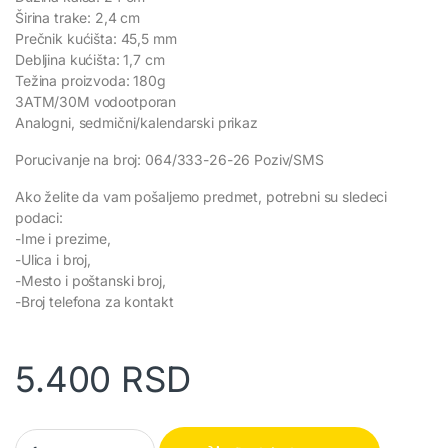
Širina trake: 2,4 cm
Prečnik kućišta: 45,5 mm
Debljina kućišta: 1,7 cm
Težina proizvoda: 180g
3ATM/30M vodootporan
Analogni, sedmični/kalendarski prikaz
Porucivanje na broj: 064/333-26-26 Poziv/SMS
Ako želite da vam pošaljemo predmet, potrebni su sledeci
podaci:
-Ime i prezime,
-Ulica i broj,
-Mesto i poštanski broj,
-Broj telefona za kontakt
5.400
RSD
Muški sat Naviforce NF 9189 S/B quantity