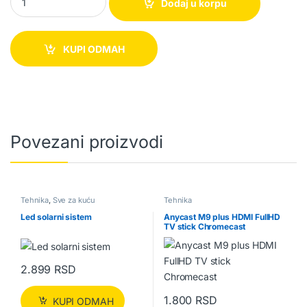
Dodaj u korpu
KUPI ODMAH
Povezani proizvodi
Tehnika
,
Sve za kuću
Tehnika
Led solarni sistem
Anycast M9 plus HDMI FullHD
TV stick Chromecast
2.899
RSD
1.800
RSD
KUPI ODMAH