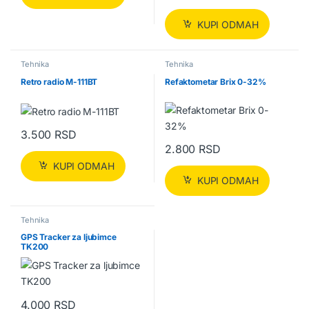
KUPI ODMAH
Tehnika
Tehnika
Retro radio M-111BT
Refaktometar Brix 0-32%
3.500
RSD
2.800
RSD
KUPI ODMAH
KUPI ODMAH
Tehnika
GPS Tracker za ljubimce
TK200
4.000
RSD