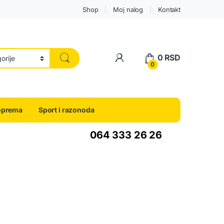
Shop
Moj nalog
Kontakt
0
RSD
0
oprema
Sport i razonoda
064 333 26 26