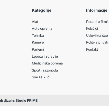
Kategorije
Informacije
Alat
Podaci o firmi
Auto oprema
Kolačići
Tehnika
Uslovi korišće
Kamere
Politika privat
Parfemi
Kontakt
Lepota i zdravlje
Medicinska oprema
Sport i razonoda
Sve za kuću
b dizajn: Studio PRIME