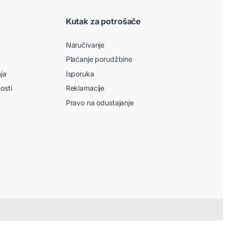
Kutak za potrošače
Naručivanje
Plaćanje porudžbine
nja
Isporuka
nosti
Reklamacije
Pravo na odustajanje