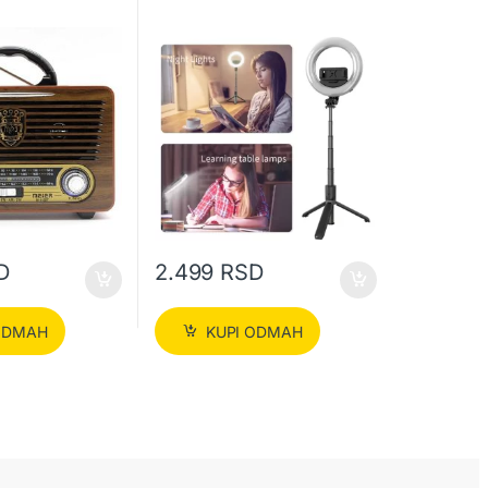
D
2.499
RSD
ODMAH
KUPI ODMAH