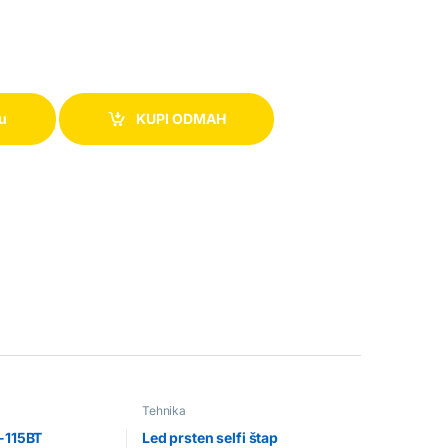
pu
KUPI ODMAH
Tehnika
-115BT
Led prsten selfi štap