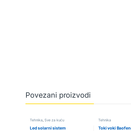
Povezani proizvodi
Tehnika
,
Sve za kuću
Tehnika
Led solarni sistem
Toki voki Baofe