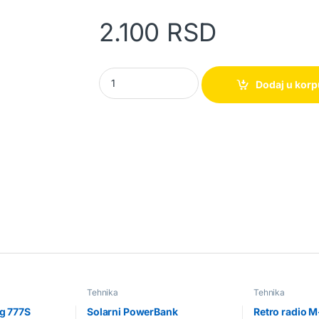
2.100
RSD
Mi AirDotspro slušalice quantity
Dodaj u kor
Tehnika
Tehnika
ng 777S
Solarni PowerBank
Retro radio M