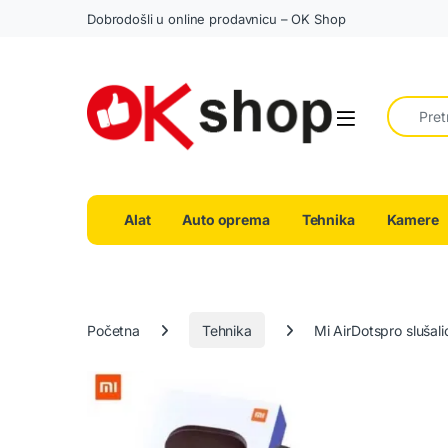
Dobrodošli u online prodavnicu – OK Shop
Search fo
Alat
Auto oprema
Tehnika
Kamere
Početna
Tehnika
Mi AirDotspro slušali