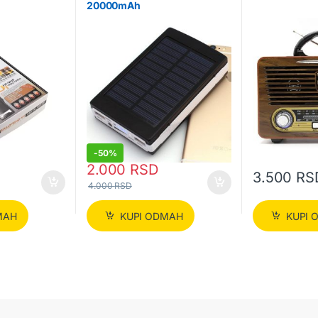
20000mAh
-
50%
2.000
RSD
3.500
RS
4.000
RSD
MAH
KUPI ODMAH
KUPI 