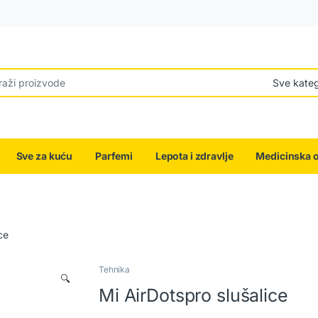
r:
Sve za kuću
Parfemi
Lepota i zdravlje
Medicinska 
ce
Tehnika
🔍
Mi AirDotspro slušalice