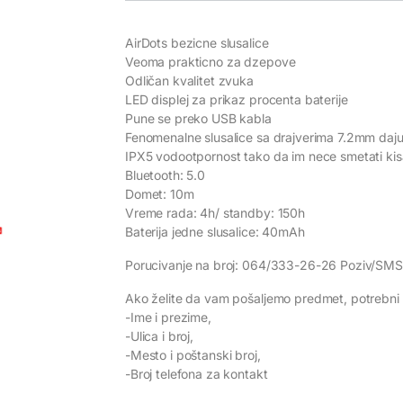
AirDots bezicne slusalice
Veoma prakticno za dzepove
Odličan kvalitet zvuka
LED displej za prikaz procenta baterije
Pune se preko USB kabla
Fenomenalne slusalice sa drajverima 7.2mm daju 
IPX5 vodootpornost tako da im nece smetati kisa 
Bluetooth: 5.0
Domet: 10m
Vreme rada: 4h/ standby: 150h
Baterija jedne slusalice: 40mAh
Porucivanje na broj: 064/333-26-26 Poziv/SMS
Ako želite da vam pošaljemo predmet, potrebni 
-Ime i prezime,
-Ulica i broj,
-Mesto i poštanski broj,
-Broj telefona za kontakt