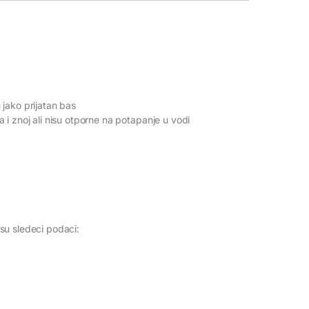
jako prijatan bas
i znoj ali nisu otporne na potapanje u vodi
su sledeci podaci: