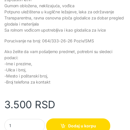
Gumom obložena, neklizajuća, vođica
Potpuno uležištena u kuglične ležajeve, laka za održavanje
Transparentna, ravna osnovna ploča glodalice za dobar pregled
glodala i materijala
Sa rolnom vođicom upotrebljiva i kao glodalica za ivice
Porucivanje na broj: 064/333-26-26 Poziv/SMS
Ako želite da vam pošaljemo predmet, potrebni su sledeci
podaci:
-Ime i prezime,
-Ulica i broj,
-Mesto i poštanski broj,
-Broj telefona za kontakt
3.500
RSD
Makita Jednoručna glodalica 3709A quantity
Dodaj u korpu