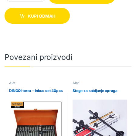
KUPI ODMAH
Povezani proizvodi
Alat
Alat
DINGQI torex – inbus set 40pcs
Stege za sabijanje opruga