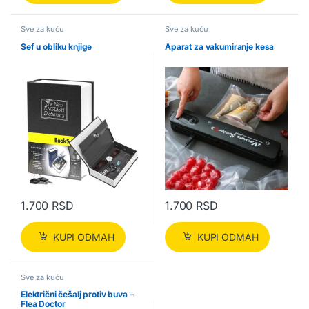
Sve za kuću
Sve za kuću
Sef u obliku knjige
Aparat za vakumiranje kesa
1.700
RSD
1.700
RSD
KUPI ODMAH
KUPI ODMAH
Sve za kuću
Električni češalj protiv buva –
Flea Doctor