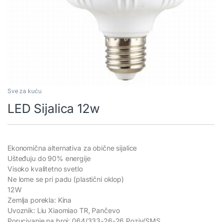
Sve za kuću
LED Sijalica 12w
Ekonomična alternativa za obične sijalice
Ušteđuju do 90% energije
Visoko kvalitetno svetlo
Ne lome se pri padu (plastični oklop)
12W
Zemlja porekla: Kina
Uvoznik: Liu Xiaomiao TR, Pančevo
Porucivanje na broj: 064/333-26-26 Poziv/SMS