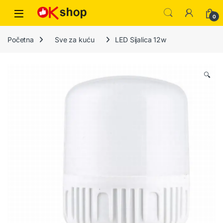
0
Početna
Sve za kuću
LED Sijalica 12w
🔍