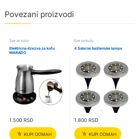
Povezani proizvodi
Sve za kuću
Sve za kuću
Elektricna dzezva za kafu
4 Solarne baštenske lampe
MARADO
1.500
RSD
1.800
RSD
KUPI ODMAH
KUPI ODMAH