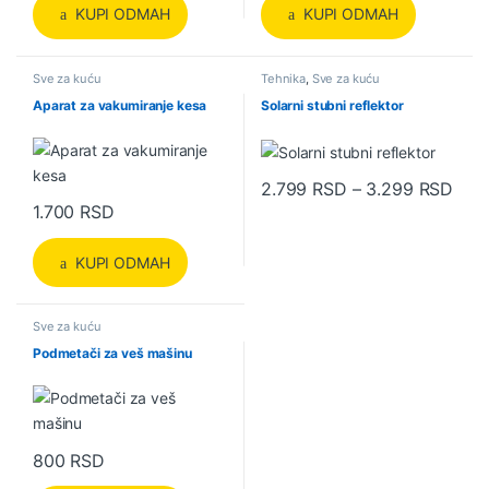
KUPI ODMAH
KUPI ODMAH
Sve za kuću
Tehnika
,
Sve za kuću
Aparat za vakumiranje kesa
Solarni stubni reflektor
Rasp
2.799
RSD
–
3.299
RSD
Ovaj proizvod ima više varijanti.
1.700
RSD
KUPI ODMAH
Sve za kuću
Podmetači za veš mašinu
800
RSD