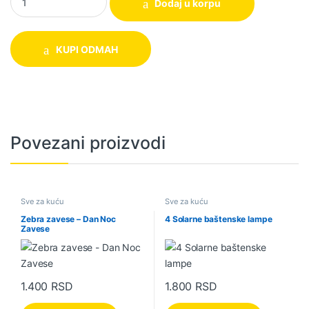
Dodaj u korpu
KUPI ODMAH
Povezani proizvodi
Sve za kuću
Sve za kuću
Zebra zavese – Dan Noc
4 Solarne baštenske lampe
Zavese
1.400
RSD
1.800
RSD