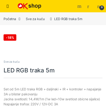
0
Početna
Sve za kuću
LED RGB traka 5m
-
18%
Sve za kuću
LED RGB traka 5m
Set od 5m LED traka RGB + daljinski + IR + kontroler + napajanje
3A u blister pakovanju
Jacina svetlosti: 14,4W/1m (1w led=10w svetlost obicne sijalice)
Napajanje trafoa: 220V / 12V-DC 3A