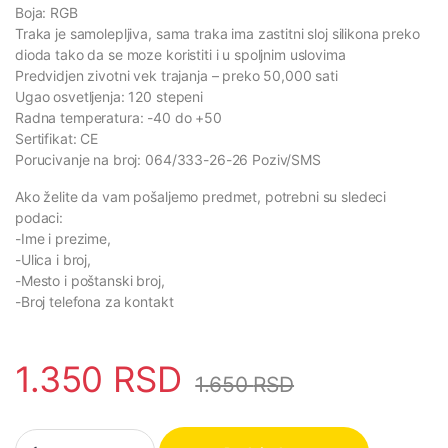
Boja: RGB
Traka je samolepljiva, sama traka ima zastitni sloj silikona preko
dioda tako da se moze koristiti i u spoljnim uslovima
Predvidjen zivotni vek trajanja – preko 50,000 sati
Ugao osvetljenja: 120 stepeni
Radna temperatura: -40 do +50
Sertifikat: CE
Porucivanje na broj: 064/333-26-26 Poziv/SMS
Ako želite da vam pošaljemo predmet, potrebni su sledeci
podaci:
-Ime i prezime,
-Ulica i broj,
-Mesto i poštanski broj,
-Broj telefona za kontakt
1.350
RSD
1.650
RSD
LED RGB traka 5m quantity