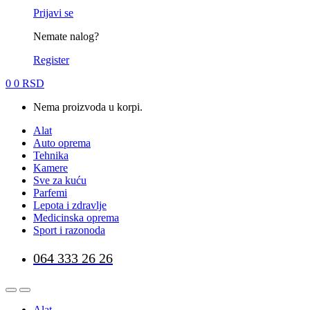
Prijavi se
Nemate nalog?
Register
0
0
RSD
Nema proizvoda u korpi.
Alat
Auto oprema
Tehnika
Kamere
Sve za kuću
Parfemi
Lepota i zdravlje
Medicinska oprema
Sport i razonoda
064 333 26 26
Alat