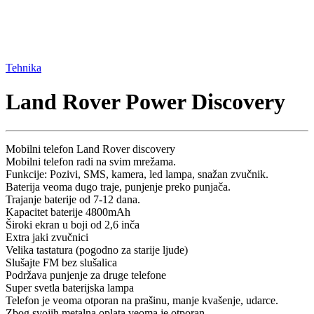
Tehnika
Land Rover Power Discovery
Mobilni telefon Land Rover discovery
Mobilni telefon radi na svim mrežama.
Funkcije: Pozivi, SMS, kamera, led lampa, snažan zvučnik.
Baterija veoma dugo traje, punjenje preko punjača.
Trajanje baterije od 7-12 dana.
Kapacitet baterije 4800mAh
Široki ekran u boji od 2,6 inča
Extra jaki zvučnici
Velika tastatura (pogodno za starije ljude)
Slušajte FM bez slušalica
Podržava punjenje za druge telefone
Super svetla baterijska lampa
Telefon je veoma otporan na prašinu, manje kvašenje, udarce.
Zbog svojih metalna oplata veoma je otporan.