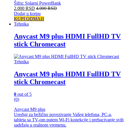
Šifra: Solarni PowerBank
2.000
RSD
4.000
RSD
Dodaj u korpu
KUPI ODMAH
Tehnika
Anycast M9 plus HDMI FullHD TV
stick Chromecast
Tehnika
Anycast M9 plus HDMI FullHD TV
stick Chromecast
0
out of 5
(0)
Anycast M9 plus
Uredjaj za bežično povezivanje Vašeg telefona, PC-a,
tableta sa TV-om putem Wi-Fi konekcije i prebacivanje svih
sadržaja u realnom vremenu.