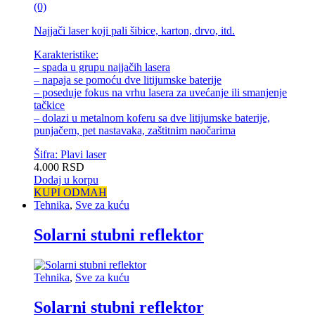
(0)
Najjači laser koji pali šibice, karton, drvo, itd.
Karakteristike:
– spada u grupu najjačih lasera
– napaja se pomoću dve litijumske baterije
– poseduje fokus na vrhu lasera za uvećanje ili smanjenje
tačkice
– dolazi u metalnom koferu sa dve litijumske baterije,
punjačem, pet nastavaka, zaštitnim naočarima
Šifra: Plavi laser
4.000
RSD
Dodaj u korpu
KUPI ODMAH
Tehnika
,
Sve za kuću
Solarni stubni reflektor
Tehnika
,
Sve za kuću
Solarni stubni reflektor