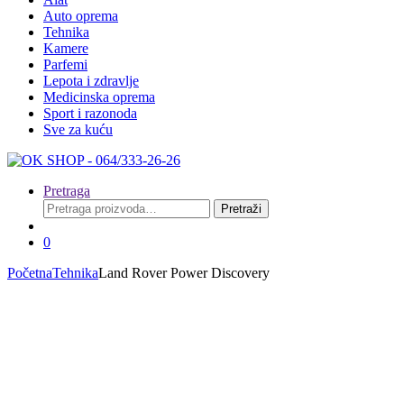
Auto oprema
Tehnika
Kamere
Parfemi
Lepota i zdravlje
Medicinska oprema
Sport i razonoda
Sve za kuću
Pretraga
Pretraga
Pretraži
za:
0
Početna
Tehnika
Land Rover Power Discovery