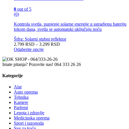
0
out of 5
(0)
Kontrola svetla, punjenje solarne energije u ugradjenu bateriju
tokom dana, svetla se automatski uključuju noću
Šifra: Solarni stubni reflektor
Raspon
2.799
RSD
–
3.299
RSD
cena:
Odaberite opcije
Ovaj
od
proizvod
2.799 RSD
Imate pitanja? Pozovite nas!
064 333 26 26
ima
do
više
3.299 RSD
varijanti.
Kategorije
Opcije
mogu
Alat
biti
Auto oprema
izabrane
Tehnika
na
Kamere
stranici
Parfemi
proizvoda.
Lepota i zdravlje
Medicinska oprema
Sport i razonoda
Sve za kuću