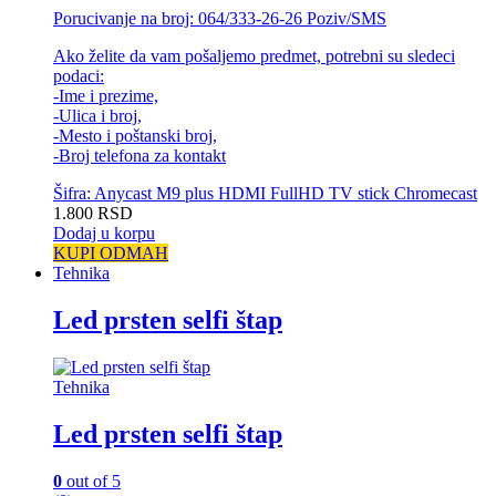
Porucivanje na broj: 064/333-26-26 Poziv/SMS
Ako želite da vam pošaljemo predmet, potrebni su sledeci
podaci:
-Ime i prezime,
-Ulica i broj,
-Mesto i poštanski broj,
-Broj telefona za kontakt
Šifra: Anycast M9 plus HDMI FullHD TV stick Chromecast
1.800
RSD
Dodaj u korpu
KUPI ODMAH
Tehnika
Led prsten selfi štap
Tehnika
Led prsten selfi štap
0
out of 5