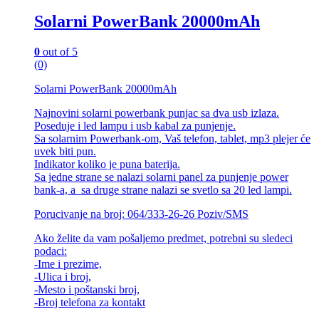
Solarni PowerBank 20000mAh
0
out of 5
(0)
Solarni PowerBank 20000mAh
Najnovini solarni powerbank punjac sa dva usb izlaza.
Poseduje i led lampu i usb kabal za punjenje.
Sa solarnim Powerbank-om, Vaš telefon, tablet, mp3 plejer će
uvek biti pun.
Indikator koliko je puna baterija.
Sa jedne strane se nalazi solarni panel za punjenje power
bank-a, a sa druge strane nalazi se svetlo sa 20 led lampi.
Porucivanje na broj: 064/333-26-26 Poziv/SMS
Ako želite da vam pošaljemo predmet, potrebni su sledeci
podaci:
-Ime i prezime,
-Ulica i broj,
-Mesto i poštanski broj,
-Broj telefona za kontakt