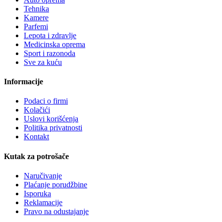
Tehnika
Kamere
Parfemi
Lepota i zdravlje
Medicinska oprema
Sport i razonoda
Sve za kuću
Informacije
Podaci o firmi
Kolačići
Uslovi korišćenja
Politika privatnosti
Kontakt
Kutak za potrošače
Naručivanje
Plaćanje porudžbine
Isporuka
Reklamacije
Pravo na odustajanje