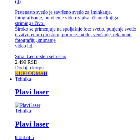
(0)
Prstenasto svetlo je savršeno svetlo za šminkanje,
fotografisanje, pravljenje video zapisa, čitanje knjiga i
striming uživo!
Široko se primenjuje na spoljašnje foto svetlo, punjenje svetlo
u zatvorenom prostoru, portrete, modu, venčanje, reklamnu
fotografiju, snimanje
video itd.
Šifra: Led prsten selfi štap
2.499
RSD
Dodaj u korpu
KUPI ODMAH
Tehnika
Plavi laser
Tehnika
Plavi laser
0
out of 5