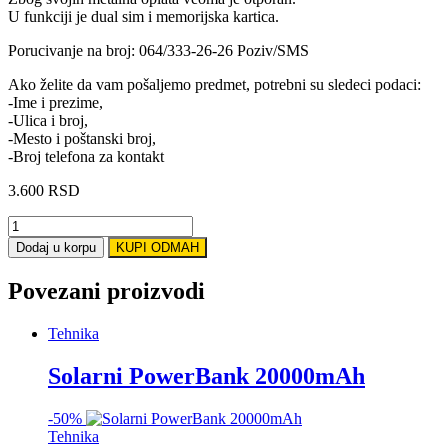
U funkciji je dual sim i memorijska kartica.
Porucivanje na broj: 064/333-26-26 Poziv/SMS
Ako želite da vam pošaljemo predmet, potrebni su sledeci podaci:
-Ime i prezime,
-Ulica i broj,
-Mesto i poštanski broj,
-Broj telefona za kontakt
3.600
RSD
Land
Rover
Dodaj u korpu
KUPI ODMAH
Power
Discovery
Povezani proizvodi
quantity
Tehnika
Solarni PowerBank 20000mAh
-
50%
Tehnika