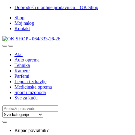
Dobrodošli u online prodavnicu – OK Shop
Shop
Moj nalog
Kontakt
Alat
Auto oprema
Tehnika
Kamere
Parfemi
Lepota i zdravlje
Medicinska oprema
Sport i razonoda
Sve za kuću
Search
for:
Kupac povratnik?