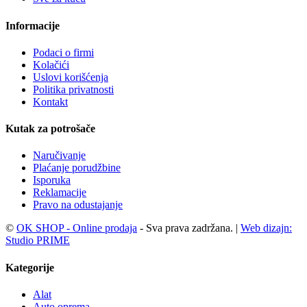
Informacije
Podaci o firmi
Kolačići
Uslovi korišćenja
Politika privatnosti
Kontakt
Kutak za potrošače
Naručivanje
Plaćanje porudžbine
Isporuka
Reklamacije
Pravo na odustajanje
©
OK SHOP - Online prodaja
- Sva prava zadržana. |
Web dizajn:
Studio PRIME
Kategorije
Alat
Auto oprema