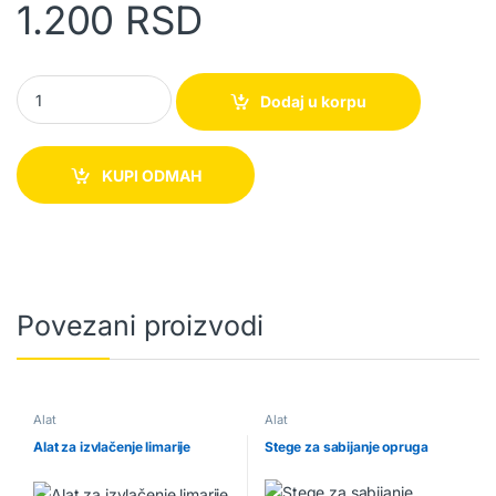
1.200
RSD
Lančana glava za trimer quantity
Dodaj u korpu
KUPI ODMAH
Povezani proizvodi
Alat
Alat
Alat za izvlačenje limarije
Stege za sabijanje opruga