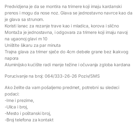
Predvidjena je da se montira na trimere koji imaju kardanski
prenos i mogu da nose noz. Glava se jednostavno navrce kao da
je glava sa strunom.
Koristi lanac za rezanje trave kao i mladica, korova i slično
Montaža je jednostavna, i odgovara za trimere koji imaju navoj
na ugaonoj glavi m 10
Uništite šikaru za par minuta
Trajna glava za trimer sječe do 4cm debele grane bez ikakvog
napora
Aluminijsko kućište radi manje težine i očuvanja zgloba kardana
Porucivanje na broj: 064/333-26-26 Poziv/SMS
Ako želite da vam pošaljemo predmet, potrebni su sledeci
podaci:
-Ime i prezime,
-Ulica i broj,
-Mesto i poštanski broj,
-Broj telefona za kontakt