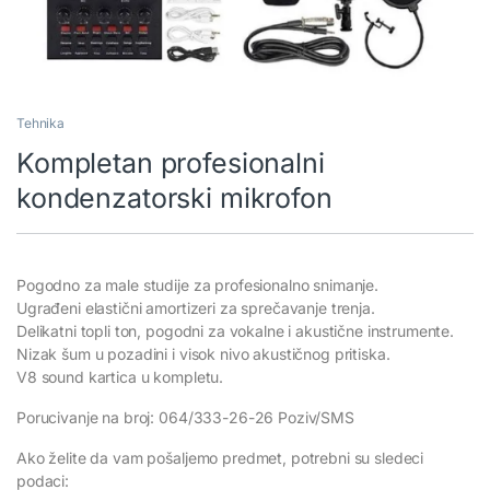
Tehnika
Kompletan profesionalni
kondenzatorski mikrofon
Pogodno za male studije za profesionalno snimanje.
Ugrađeni elastični amortizeri za sprečavanje trenja.
Delikatni topli ton, pogodni za vokalne i akustične instrumente.
Nizak šum u pozadini i visok nivo akustičnog pritiska.
V8 sound kartica u kompletu.
Porucivanje na broj: 064/333-26-26 Poziv/SMS
Ako želite da vam pošaljemo predmet, potrebni su sledeci
podaci: