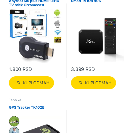
Anycast M9 plus HDMI FullHD
Smart Tv box x96
TV stick Chromecast
1.800
RSD
3.399
RSD
KUPI ODMAH
KUPI ODMAH
Tehnika
GPS Tracker TK102B