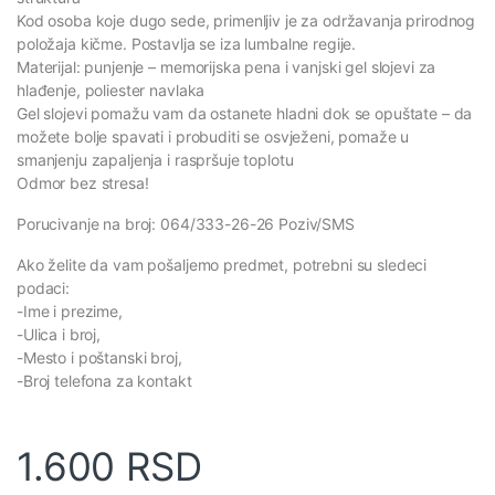
Kod osoba koje dugo sede, primenljiv je za održavanja prirodnog
položaja kičme. Postavlja se iza lumbalne regije.
Materijal: punjenje – memorijska pena i vanjski gel slojevi za
hlađenje, poliester navlaka
Gel slojevi pomažu vam da ostanete hladni dok se opuštate – da
možete bolje spavati i probuditi se osvježeni, pomaže u
smanjenju zapaljenja i raspršuje toplotu
Odmor bez stresa!
Porucivanje na broj: 064/333-26-26 Poziv/SMS
Ako želite da vam pošaljemo predmet, potrebni su sledeci
podaci:
-Ime i prezime,
-Ulica i broj,
-Mesto i poštanski broj,
-Broj telefona za kontakt
1.600
RSD