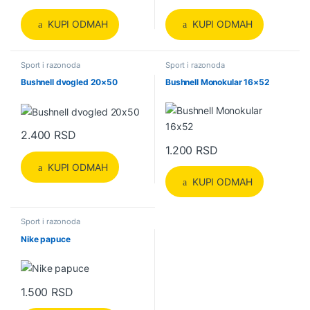
KUPI ODMAH
KUPI ODMAH
Sport i razonoda
Sport i razonoda
Bushnell dvogled 20×50
Bushnell Monokular 16×52
2.400
RSD
1.200
RSD
KUPI ODMAH
KUPI ODMAH
Sport i razonoda
Nike papuce
1.500
RSD