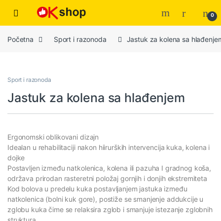
0
Početna
Sport i razonoda
Jastuk za kolena sa hlađenje
Sport i razonoda
Jastuk za kolena sa hlađenjem
Ergonomski oblikovani dizajn
Idealan u rehabilitaciji nakon hiirurških intervencija kuka, kolena i
dojke
Postavljen između natkolenica, kolena ili pazuha I gradnog koša,
održava prirodan rasteretni položaj gornjih i donjih ekstremiteta
Kod bolova u predelu kuka postavljanjem jastuka između
natkolenica (bolni kuk gore), postiže se smanjenje addukcije u
zglobu kuka čime se relaksira zglob i smanjuje istezanje zglobnih
struktura