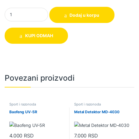
Jastuk za kolena sa hlađenjem quantity
Dodaj u korpu
KUPI ODMAH
Povezani proizvodi
Sport i razonoda
Sport i razonoda
Baofeng UV-5R
Metal Detektor MD-4030
4.000
RSD
7.000
RSD