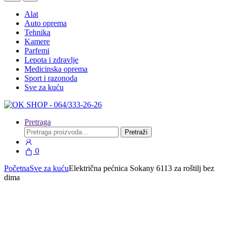
Alat
Auto oprema
Tehnika
Kamere
Parfemi
Lepota i zdravlje
Medicinska oprema
Sport i razonoda
Sve za kuću
Pretraga
Pretraga
Pretraži
za:
0
Početna
Sve za kuću
Električna pećnica Sokany 6113 za roštilj bez
dima