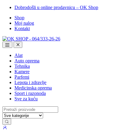
Dobrodošli u online prodavnicu – OK Shop
Shop
Moj nalog
Kontakt
Alat
Auto oprema
Tehnika
Kamere
Parfemi
Lepota i zdravlje
Medicinska oprema
Sport i razonoda
Sve za kuću
Search
for: