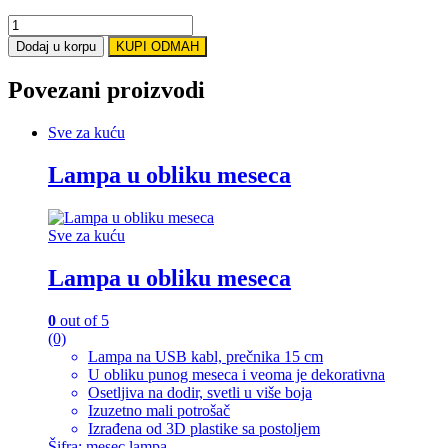
Električna
pećnica
Dodaj u korpu
KUPI ODMAH
Sokany
6113
Povezani proizvodi
za
roštilj
bez
Sve za kuću
dima
quantity
Lampa u obliku meseca
Sve za kuću
Lampa u obliku meseca
0
out of 5
(0)
Lampa na USB kabl, prečnika 15 cm
U obliku punog meseca i veoma je dekorativna
Osetljiva na dodir, svetli u više boja
Izuzetno mali potrošač
Izrađena od 3D plastike sa postoljem
Šifra: mesec lampa