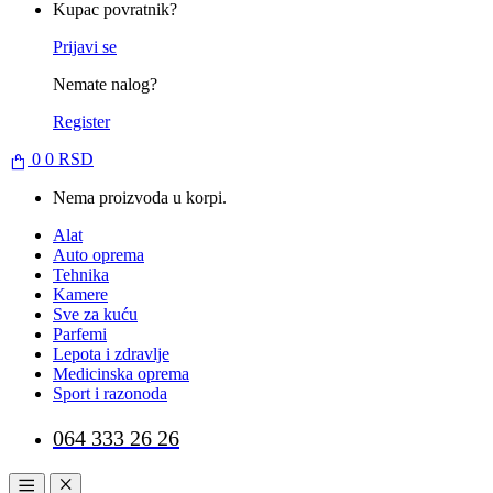
Kupac povratnik?
Prijavi se
Nemate nalog?
Register
0
0
RSD
Nema proizvoda u korpi.
Alat
Auto oprema
Tehnika
Kamere
Sve za kuću
Parfemi
Lepota i zdravlje
Medicinska oprema
Sport i razonoda
064 333 26 26