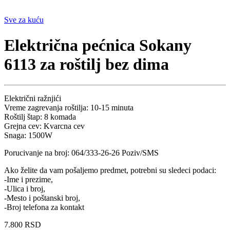
Sve za kuću
Električna pećnica Sokany
6113 za roštilj bez dima
Električni ražnjići
Vreme zagrevanja roštilja: 10-15 minuta
Roštilj štap: 8 komada
Grejna cev: Kvarcna cev
Snaga: 1500W
Porucivanje na broj: 064/333-26-26 Poziv/SMS
Ako želite da vam pošaljemo predmet, potrebni su sledeci podaci:
-Ime i prezime,
-Ulica i broj,
-Mesto i poštanski broj,
-Broj telefona za kontakt
7.800
RSD