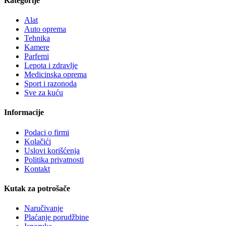
Kategorije
Alat
Auto oprema
Tehnika
Kamere
Parfemi
Lepota i zdravlje
Medicinska oprema
Sport i razonoda
Sve za kuću
Informacije
Podaci o firmi
Kolačići
Uslovi korišćenja
Politika privatnosti
Kontakt
Kutak za potrošače
Naručivanje
Plaćanje porudžbine