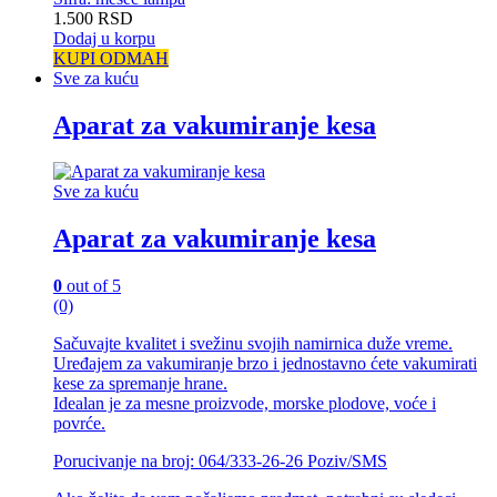
1.500
RSD
Dodaj u korpu
KUPI ODMAH
Sve za kuću
Aparat za vakumiranje kesa
Sve za kuću
Aparat za vakumiranje kesa
0
out of 5
(0)
Sačuvajte kvalitet i svežinu svojih namirnica duže vreme.
Uređajem za vakumiranje brzo i jednostavno ćete vakumirati
kese za spremanje hrane.
Idealan je za mesne proizvode, morske plodove, voće i
povrće.
Porucivanje na broj: 064/333-26-26 Poziv/SMS