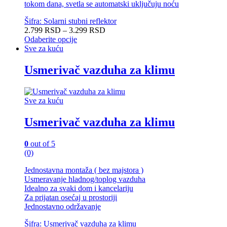
tokom dana, svetla se automatski uključuju noću
Šifra: Solarni stubni reflektor
Raspon
2.799
RSD
–
3.299
RSD
cena:
Odaberite opcije
Ovaj
od
Sve za kuću
proizvod
2.799 RSD
ima
do
Usmerivač vazduha za klimu
više
3.299 RSD
varijanti.
Opcije
Sve za kuću
mogu
biti
Usmerivač vazduha za klimu
izabrane
na
stranici
0
out of 5
proizvoda.
(0)
Jednostavna montaža ( bez majstora )
Usmeravanje hladnog/toplog vazduha
Idealno za svaki dom i kancelariju
Za prijatan osećaj u prostoriji
Jednostavno održavanje
Šifra: Usmerivač vazduha za klimu