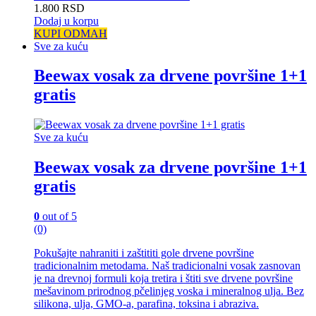
1.800
RSD
Dodaj u korpu
KUPI ODMAH
Sve za kuću
Beewax vosak za drvene površine 1+1
gratis
Sve za kuću
Beewax vosak za drvene površine 1+1
gratis
0
out of 5
(0)
Pokušajte nahraniti i zaštititi gole drvene površine
tradicionalnim metodama. Naš tradicionalni vosak zasnovan
je na drevnoj formuli koja tretira i štiti sve drvene površine
mešavinom prirodnog pčelinjeg voska i mineralnog ulja. Bez
silikona, ulja, GMO-a, parafina, toksina i abraziva.