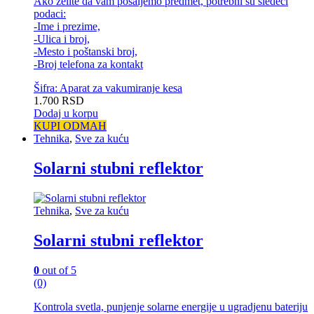
Ako želite da vam pošaljemo predmet, potrebni su sledeci
podaci:
-Ime i prezime,
-Ulica i broj,
-Mesto i poštanski broj,
-Broj telefona za kontakt
Šifra: Aparat za vakumiranje kesa
1.700
RSD
Dodaj u korpu
KUPI ODMAH
Tehnika
,
Sve za kuću
Solarni stubni reflektor
Tehnika
,
Sve za kuću
Solarni stubni reflektor
0
out of 5
(0)
Kontrola svetla, punjenje solarne energije u ugradjenu bateriju