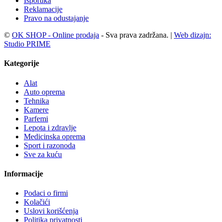
Isporuka
Reklamacije
Pravo na odustajanje
©
OK SHOP - Online prodaja
- Sva prava zadržana. |
Web dizajn:
Studio PRIME
Kategorije
Alat
Auto oprema
Tehnika
Kamere
Parfemi
Lepota i zdravlje
Medicinska oprema
Sport i razonoda
Sve za kuću
Informacije
Podaci o firmi
Kolačići
Uslovi korišćenja
Politika privatnosti