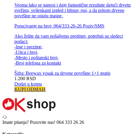
Veoma lako se nanosi i daje fantastične rezultate dajući drvetu
svežinu, svilenkasti izgled i blistav sjaj, a da pritom drvene
površine ne ostaju masne.
Porucivanje na broj: 064/333-26-26 Poziv/SMS
Ako želite da vam pošaljemo predmet, potrebni su sledeci
podaci:
-Ime i prezime,
-Ulica i broj,
-Mesto i poštanski broj,
-Broj telefona za kontakt
Šifra: Beewax vosak za drvene površine 1+1 gratis
1.200
RSD
Dodaj u korpu
KUPI ODMAH
Imate pitanja? Pozovite nas!
064 333 26 26