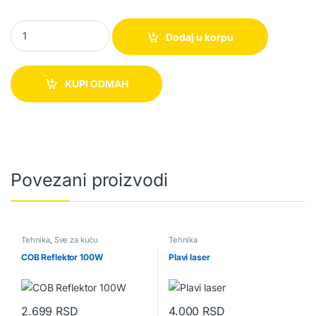
E10 Bluetooth slušalice quantity
Dodaj u korpu
KUPI ODMAH
Povezani proizvodi
Tehnika
,
Sve za kuću
Tehnika
COB Reflektor 100W
Plavi laser
2.699
RSD
4.000
RSD