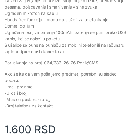
Tasteri za javljanje na pozive, stopiranje muzike, prebacivanje
pesama, pojacavanje i smanjivanje visine zvuka
Ugrađen mikrofon na kablu
Hands free funkcija – mogu da služe i za telefoniranje
Domet: do 10m
Ugrađena punjiva baterija 100mAh, baterija se puni preko USB
kabla, koj se nalazi u paketu
Slušalice se pune na punjaču za mobilni telefon ili na računaru ili
laptopu (preko usb konektora)
Porucivanje na broj: 064/333-26-26 Poziv/SMS
Ako želite da vam pošaljemo predmet, potrebni su sledeci
podaci:
-Ime i prezime,
-Ulica i broj,
-Mesto i poštanski broj,
-Broj telefona za kontakt
1.600
RSD