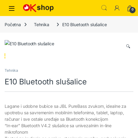
0
Početna
Tehnika
E10 Bluetooth slušalice
🔍
Tehnika
E10 Bluetooth slušalice
Lagane i udobne bubice sa JBL PureBass zvukom, idealne za
upotrebu sa savremenim mobilnim telefonima, tablet, laptop,
računar i sve ostale uređaje sa Bluetooth konekcijom
“In-ear” Bluetooth V4.2 slušalice sa univezalnim in-line
mikrofonom