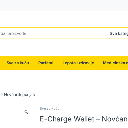
r:
Sve za kuću
Parfemi
Lepota i zdravlje
Medicinska 
 – Novčanik punjač
Sve za kuću
🔍
E-Charge Wallet – Novčan