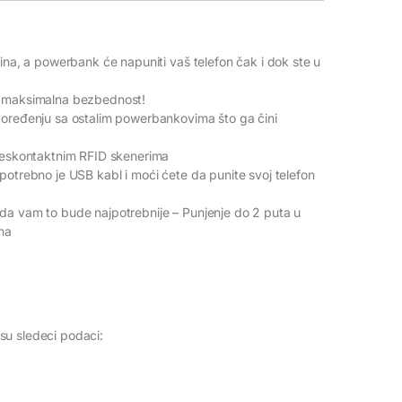
vina, a powerbank će napuniti vaš telefon čak i dok ste u
 i maksimalna bezbednost!
poređenju sa ostalim powerbankovima što ga čini
 beskontaktnim RFID skenerima
potrebno je USB kabl i moći ćete da punite svoj telefon
da vam to bude najpotrebnije – Punjenje do 2 puta u
na
su sledeci podaci: