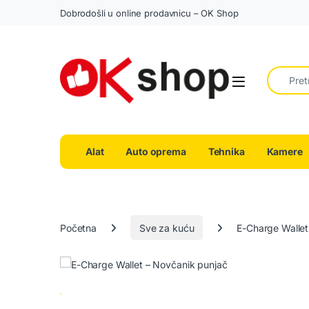
Dobrodošli u online prodavnicu – OK Shop
Search fo
Alat
Auto oprema
Tehnika
Kamere
Početna
Sve za kuću
E-Charge Wallet