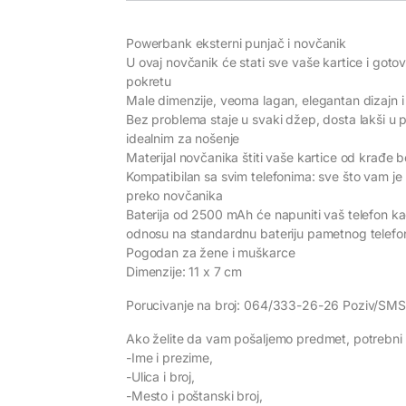
Powerbank eksterni punjač i novčanik
U ovaj novčanik će stati sve vaše kartice i goto
pokretu
Male dimenzije, veoma lagan, elegantan dizajn
Bez problema staje u svaki džep, dosta lakši u 
idealnim za nošenje
Materijal novčanika štiti vaše kartice od krađe
Kompatibilan sa svim telefonima: sve što vam je 
preko novčanika
Baterija od 2500 mAh će napuniti vaš telefon ka
odnosu na standardnu bateriju pametnog telefo
Pogodan za žene i muškarce
Dimenzije: 11 x 7 cm
Porucivanje na broj: 064/333-26-26 Poziv/SMS
Ako želite da vam pošaljemo predmet, potrebni 
-Ime i prezime,
-Ulica i broj,
-Mesto i poštanski broj,