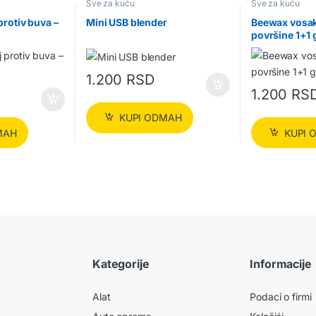
Sve za kuću
Sve za kuću
 protiv buva –
Mini USB blender
Beewax vosak
površine 1+1 
1.200
RSD
1.200
RS
KUPI ODMAH
MAH
KUPI 
Kategorije
Informacije
Alat
Podaci o firmi