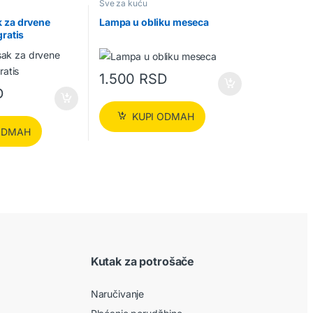
Sve za kuću
 za drvene
Lampa u obliku meseca
gratis
1.500
RSD
D
KUPI ODMAH
ODMAH
Kutak za potrošače
Naručivanje