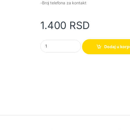
-Broj telefona za kontakt
1.400
RSD
E-Charge Wallet – Novčanik punjač quantity
Dodaj u kor