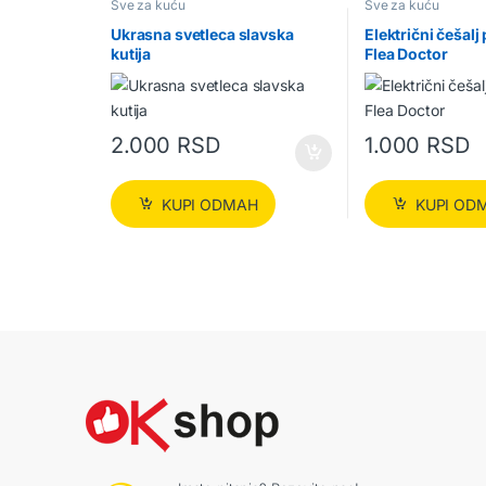
Sve za kuću
Sve za kuću
Ukrasna svetleca slavska
Električni češalj
kutija
Flea Doctor
2.000
RSD
1.000
RSD
KUPI ODMAH
KUPI OD