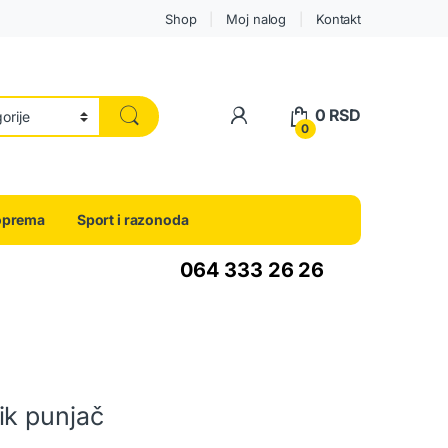
Shop
Moj nalog
Kontakt
0
RSD
0
oprema
Sport i razonoda
064 333 26 26
ik punjač