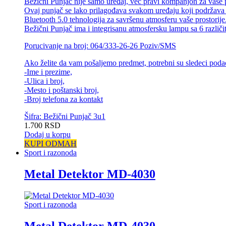
Bežični Punjač nije samo uređaj, već pravi kompanjon za vaše 
Ovaj punjač se lako prilagođava svakom uređaju koji podržava
Bluetooth 5.0 tehnologija za savršenu atmosferu vaše prostorije
Bežični Punjač ima i integrisanu atmosfersku lampu sa 6 različit
Porucivanje na broj: 064/333-26-26 Poziv/SMS
Ako želite da vam pošaljemo predmet, potrebni su sledeci poda
-Ime i prezime,
-Ulica i broj,
-Mesto i poštanski broj,
-Broj telefona za kontakt
Šifra: Bežični Punjač 3u1
1.700
RSD
Dodaj u korpu
KUPI ODMAH
Sport i razonoda
Metal Detektor MD-4030
Sport i razonoda