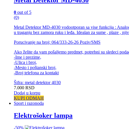
Metal Detektor MD-4030
0
out of 5
(0)
Metal Detektor MD-4030 vodootporan sa vise funkcija : Analogni
u traganju bez zamora ruku i leđa. Idealan za sume , plaze , nji
Porucivanje na broj: 064/333-26-26 Poziv/SMS
Ako želite da vam pošaljemo predmet, potrebni su sledeci poda
-Ime i prezime,
-Ulica i broj,
-Mesto i poštanski broj,
-Broj telefona za kontakt
Šifra: metal detektor 4030
7.000
RSD
Dodaj u korpu
KUPI ODMAH
Sport i razonoda
Elektrošoker lampa
-
50%