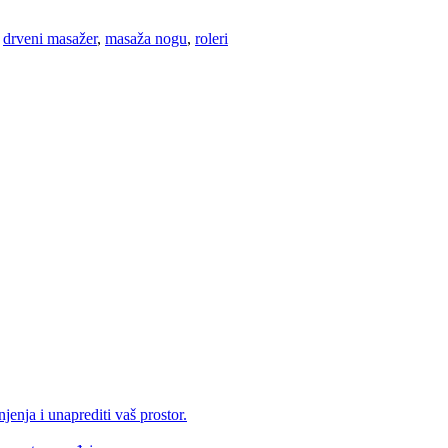
:
drveni masažer
,
masaža nogu
,
roleri
enja i unaprediti vaš prostor.