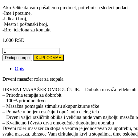
Ako želite da vam pošaljemo predmet, potrebni su sledeci podaci:
-Ime i prezime,
-Ulica i broj,
-Mesto i poštanski broj,
-Broj telefona za kontakt
1.000
RSD
Drveni
masažer
Dodaj u korpu
KUPI ODMAH
za
stopala
Opis
quantity
Drveni masažer roler za stopala
DRVENI MASAŽER OMOGUĆUJE: – Duboka masaža refleksnih 
– Prirodna terapija za dobrobit
– 100% prirodno drvo
– Masažna pomagala stimulisu akupunkturne tčke
– Pomaže u boljem osećaju i opuštanju cielog tela
– Drveni valjci različitih oblika i veličina nude vam najbolju masažu 
– Kvalitetno i čvrsto drva omogućuje dugotrajnu uporabu
Drveni roler-masazer za stopala veoma je jednostavan za upotrebu, prakt
svaka masaza, ubrzace Vam cirkulaciju krvi u stopalima, time oslobadj