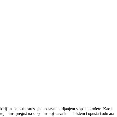
adja napetosti i stresa jednostavnim trljanjem stopala o rolere. Kao i
ojih ima pregrst na stopalima, ojacava imuni sistem i opusta i odmara