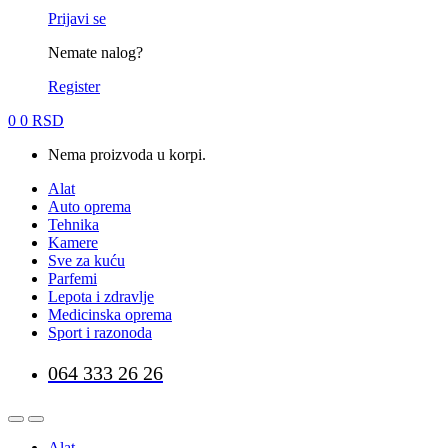
Prijavi se
Nemate nalog?
Register
0
0
RSD
Nema proizvoda u korpi.
Alat
Auto oprema
Tehnika
Kamere
Sve za kuću
Parfemi
Lepota i zdravlje
Medicinska oprema
Sport i razonoda
064 333 26 26
Alat