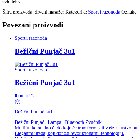
celo telo.
Šifra proizvoda:
drveni masažer
Kategorija:
Sport i razonoda
Oznake
Povezani proizvodi
Sport i razonoda
Bežični Punjač 3u1
Sport i razonoda
Bežični Punjač 3u1
0
out of 5
(0)
Bežični Punjač 3u1
Bežični Punjač , Lampa i Bluetooth Zvučnik
Multifunkcionalno čudo koje će transformisati vaše iskustvo punj
Elegantni uređaj koji donosi revolucionarnu tehnologiju.