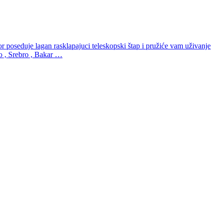
 poseduje lagan rasklapajuci teleskopski štap i pružiće vam uživanje
to , Srebro , Bakar …