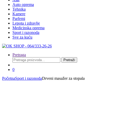
Auto oprema
Tehnika
Kamere
Parfemi
Lepota i zdravlje
Medicinska oprema
Sport i razonoda
Sve za kuću
Pretraga
Pretraga
Pretraži
za:
0
Početna
Sport i razonoda
Drveni masažer za stopala