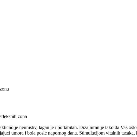
zona
refleksnih zona
icno je neunistiv, lagan je i portabilan. Dizajniran je tako da Vas oslob
ajuci umora i bola posle napornog dana. Stimulacijom vitalnih tacaka, k