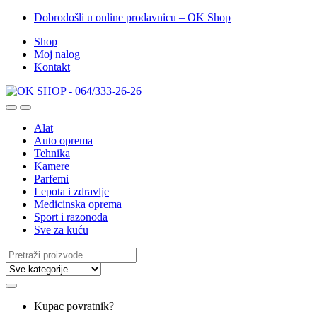
Dobrodošli u online prodavnicu – OK Shop
Shop
Moj nalog
Kontakt
Alat
Auto oprema
Tehnika
Kamere
Parfemi
Lepota i zdravlje
Medicinska oprema
Sport i razonoda
Sve za kuću
Search
for:
Kupac povratnik?