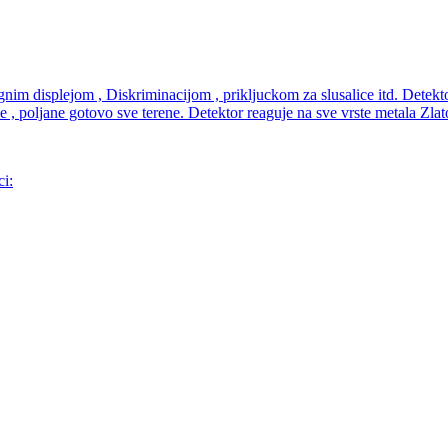
m displejom , Diskriminacijom , prikljuckom za slusalice itd. Detektor
ve , poljane gotovo sve terene. Detektor reaguje na sve vrste metala Zla
ci: