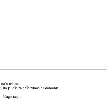
 našu težinu.
što je loše za naše zdravlje i dobrobit.
ju blagostanja.