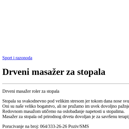
Sport i razonoda
Drveni masažer za stopala
Drveni masažer roler za stopala
Stopala su svakodnevno pod velikim stresom jer tokom dana nose svu
Oni su naše veliko bogatstvo, ali ne pružamo im uvek dovoljno pažnje, 
Redovnom masažom utičemo na oslobađanje napetosti u stopalima.
Masažer za stopala od prirodnog drveta dovoljan je za savršenu terapi
Porucivanje na broj: 064/333-26-26 Poziv/SMS