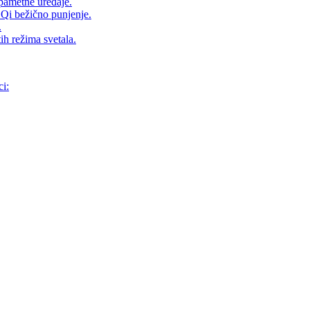
pametne uređaje.
 Qi bežično punjenje.
.
ih režima svetala.
ci: