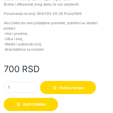
Brzina i efikasnost ovog alata će vas oduševiti.
Porucivanje na broj: 064/333-26-26 Poziv/SMS
Ako želite da vam pošaljemo predmet, potrebni su sledeci
podaci:
-Ime i prezime,
-Ulica i broj,
-Mesto i poštanski broj,
-Broj telefona za kontakt
700
RSD
Disk za obradu drveta quantity
Dodaj u korpu
KUPI ODMAH