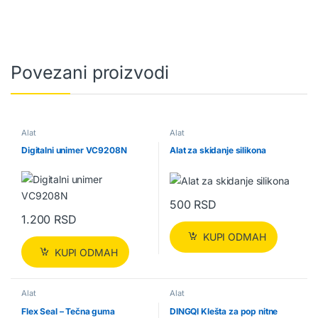
Povezani proizvodi
Alat
Alat
Digitalni unimer VC9208N
Alat za skidanje silikona
500
RSD
1.200
RSD
KUPI ODMAH
KUPI ODMAH
Alat
Alat
Flex Seal – Tečna guma
DINGQI Klešta za pop nitne