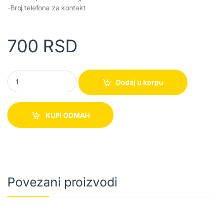
-Broj telefona za kontakt
700
RSD
Dimne spirale protiv komaraca quantity
Dodaj u korpu
KUPI ODMAH
Povezani proizvodi