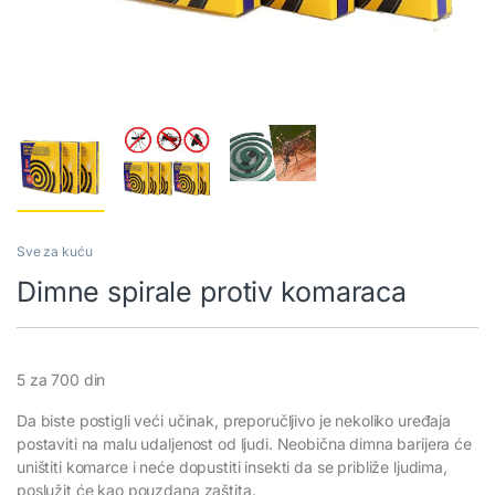
Sve za kuću
Dimne spirale protiv komaraca
5 za 700 din
Da biste postigli veći učinak, preporučljivo je nekoliko uređaja
postaviti na malu udaljenost od ljudi. Neobična dimna barijera će
uništiti komarce i neće dopustiti insekti da se približe ljudima,
poslužit će kao pouzdana zaštita.