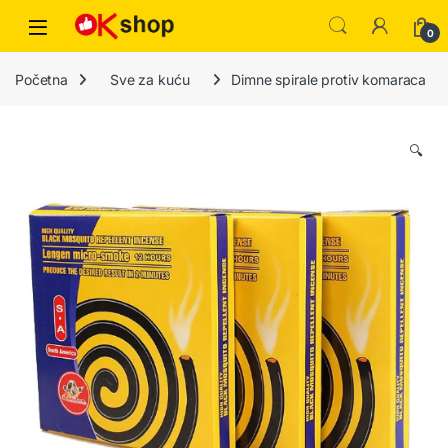
0
Početna
Sve za kuću
Dimne spirale protiv komaraca
🔍