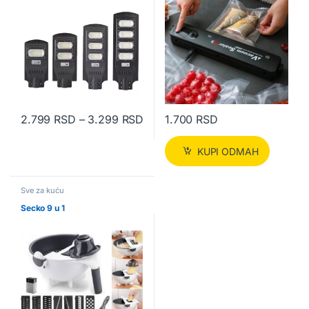
Raspon cena: od 2.799 RSD do
2.799
RSD
–
3.299
RSD
1.700
RSD
Ovaj proizvod ima više varijanti. Opcije mogu biti izabrane na str
KUPI ODMAH
Sve za kuću
Secko 9 u 1