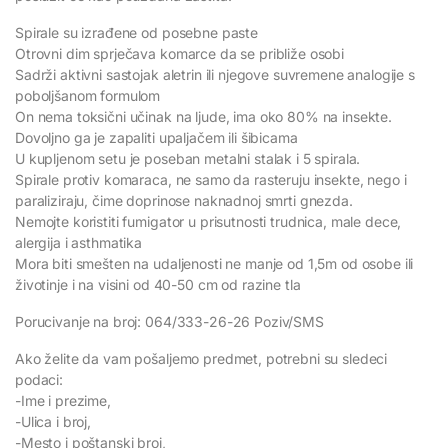
Spirale su izrađene od posebne paste
Otrovni dim sprječava komarce da se približe osobi
Sadrži aktivni sastojak aletrin ili njegove suvremene analogije s
poboljšanom formulom
On nema toksični učinak na ljude, ima oko 80% na insekte.
Dovoljno ga je zapaliti upaljačem ili šibicama
U kupljenom setu je poseban metalni stalak i 5 spirala.
Spirale protiv komaraca, ne samo da rasteruju insekte, nego i
paraliziraju, čime doprinose naknadnoj smrti gnezda.
Nemojte koristiti fumigator u prisutnosti trudnica, male dece,
alergija i asthmatika
Mora biti smešten na udaljenosti ne manje od 1,5m od osobe ili
životinje i na visini od 40-50 cm od razine tla
Porucivanje na broj: 064/333-26-26 Poziv/SMS
Ako želite da vam pošaljemo predmet, potrebni su sledeci
podaci:
-Ime i prezime,
-Ulica i broj,
-Mesto i poštanski broj,