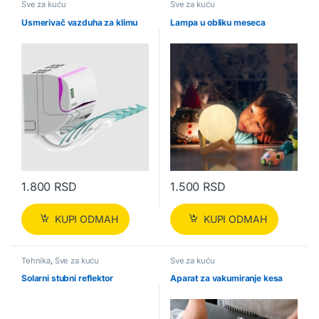
Sve za kuću
Sve za kuću
Usmerivač vazduha za klimu
Lampa u obliku meseca
1.800
RSD
1.500
RSD
KUPI ODMAH
KUPI ODMAH
Tehnika
,
Sve za kuću
Sve za kuću
Solarni stubni reflektor
Aparat za vakumiranje kesa