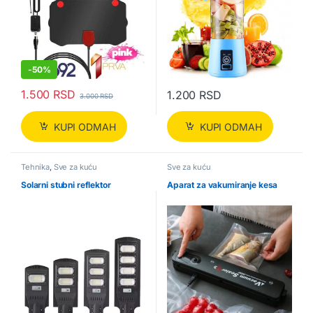
-
50%
1.500
RSD
1.200
RSD
3.000
RSD
KUPI ODMAH
KUPI ODMAH
Tehnika
,
Sve za kuću
Sve za kuću
Solarni stubni reflektor
Aparat za vakumiranje kesa