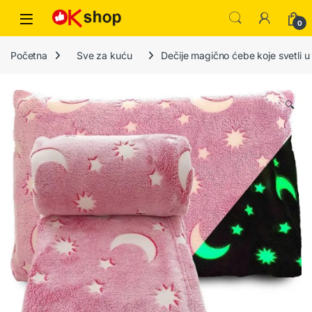
0
Početna
Sve za kuću
Dečije magično ćebe koje svetli 
🔍