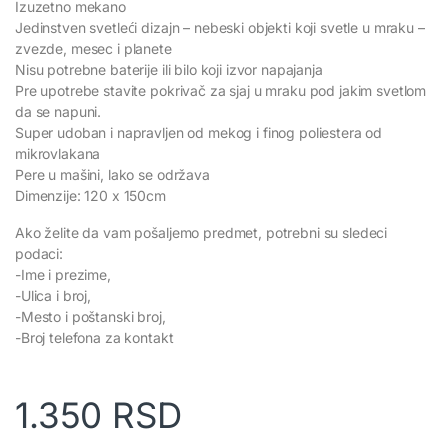
Izuzetno mekano
Jedinstven svetleći dizajn – nebeski objekti koji svetle u mraku –
zvezde, mesec i planete
Nisu potrebne baterije ili bilo koji izvor napajanja
Pre upotrebe stavite pokrivač za sjaj u mraku pod jakim svetlom
da se napuni.
Super udoban i napravljen od mekog i finog poliestera od
mikrovlakana
Pere u mašini, lako se održava
Dimenzije: 120 x 150cm
Ako želite da vam pošaljemo predmet, potrebni su sledeci
podaci:
-Ime i prezime,
-Ulica i broj,
-Mesto i poštanski broj,
-Broj telefona za kontakt
1.350
RSD