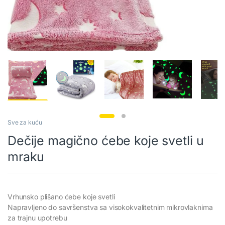
Sve za kuću
Dečije magično ćebe koje svetli u
mraku
Vrhunsko plišano ćebe koje svetli
Napravljeno do savršenstva sa visokokvalitetnim mikrovlaknima
za trajnu upotrebu