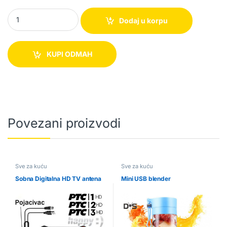
Dečije magično ćebe koje svetli u mraku quantity
Dodaj u korpu
KUPI ODMAH
Povezani proizvodi
Sve za kuću
Sve za kuću
Sobna Digitalna HD TV antena
Mini USB blender