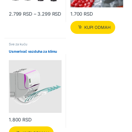
Raspon cena: od 2.799 RSD do
2.799
RSD
–
3.299
RSD
1.700
RSD
Ovaj proizvod ima više varijanti. Opcije mogu biti izabrane na str
KUPI ODMAH
Sve za kuću
Usmerivač vazduha za klimu
1.800
RSD