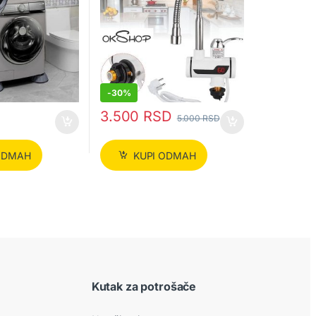
-
30%
3.500
RSD
5.000
RSD
ODMAH
KUPI ODMAH
Kutak za potrošače