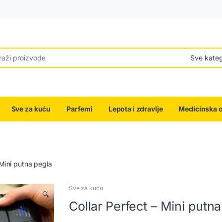
r:
Sve za kuću
Parfemi
Lepota i zdravlje
Medicinska 
 Mini putna pegla
Sve za kuću
🔍
Collar Perfect – Mini putn