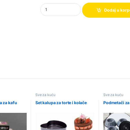
Collar Perfect – Mini putna pegla quantity
Dodaj u kor
Sve za kuću
Sve za kuću
a za kafu
Set kalupa za torte i kolače
Podmetači za