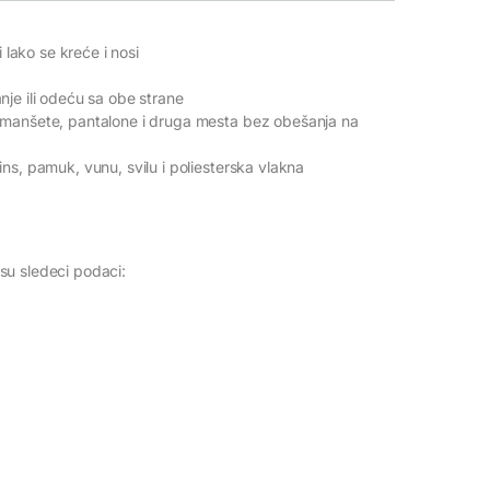
 lako se kreće i nosi
je ili odeću sa obe strane
 manšete, pantalone i druga mesta bez obešanja na
ns, pamuk, vunu, svilu i poliesterska vlakna
su sledeci podaci: