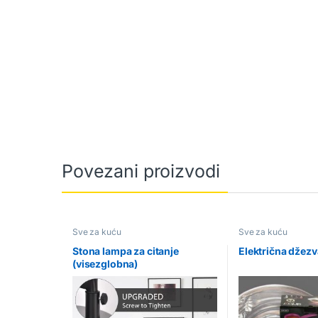
Povezani proizvodi
Sve za kuću
Sve za kuću
Stona lampa za citanje
Električna džezv
(visezglobna)