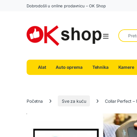
Dobrodošli u online prodavnicu – OK Shop
Search fo
Alat
Auto oprema
Tehnika
Kamere
Početna
Sve za kuću
Collar Perfect –