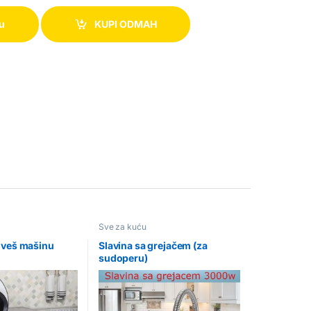
pu
KUPI ODMAH
Sve za kuću
 veš mašinu
Slavina sa grejačem (za
sudoperu)