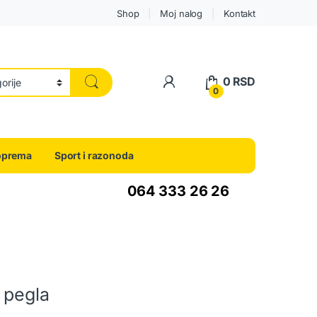
Shop
Moj nalog
Kontakt
0
RSD
0
oprema
Sport i razonoda
064 333 26 26
a pegla