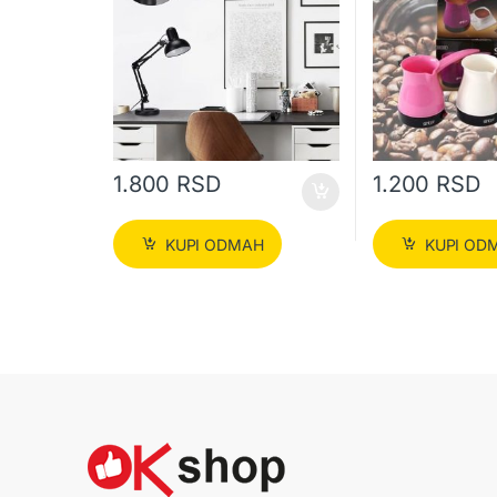
1.800
RSD
1.200
RSD
KUPI ODMAH
KUPI OD