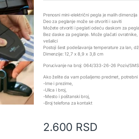
Prenosni mini-električni pegla je malih dimenzija i
Deo za peglanje može se otvoriti i saviti
Možete otvoriti i peglati odeću daskom za peglan
Bez daske za peglanje. Može glačati ovratnike,
vešalici
Postoji šest podešavanja temperature za lan, dži
Dimenzije: 12,7 x 8,9 x 3,8 cm
Porucivanje na broj: 064/333-26-26 Poziv/SMS
Ako želite da vam pošaljemo predmet, potrebni 
-Ime i prezime,
-Ulica i broj,
-Mesto i poštanski broj,
-Broj telefona za kontakt
2.600
RSD