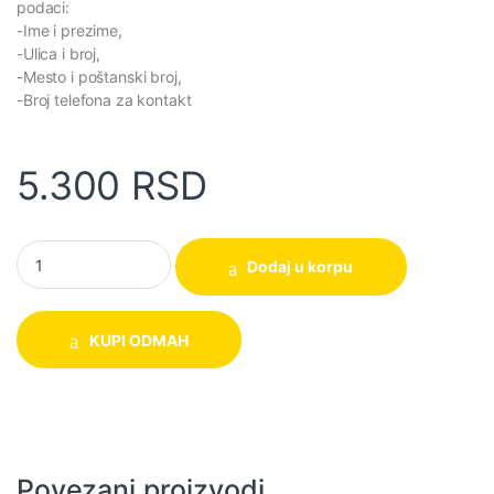
podaci:
-Ime i prezime,
-Ulica i broj,
-Mesto i poštanski broj,
-Broj telefona za kontakt
5.300
RSD
Ćebe Bahar Soft francuski ležaj Bež quantity
Dodaj u korpu
KUPI ODMAH
Povezani proizvodi