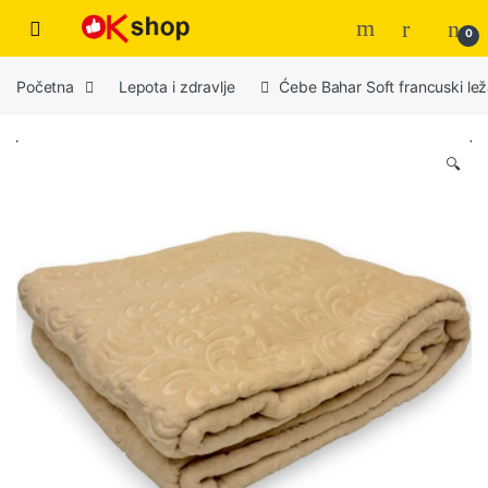
0
Početna
Lepota i zdravlje
Ćebe Bahar Soft francuski lež
🔍