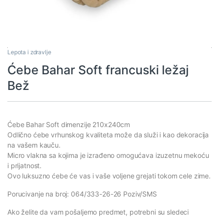
Lepota i zdravlje
Ćebe Bahar Soft francuski ležaj
Bež
Ćebe Bahar Soft dimenzije 210x240cm
Odlično ćebe vrhunskog kvaliteta može da služi i kao dekoracija
na vašem kauču.
Micro vlakna sa kojima je izrađeno omogućava izuzetnu mekoću
i prijatnost.
Ovo luksuzno ćebe će vas i vaše voljene grejati tokom cele zime.
Porucivanje na broj: 064/333-26-26 Poziv/SMS
Ako želite da vam pošaljemo predmet, potrebni su sledeci