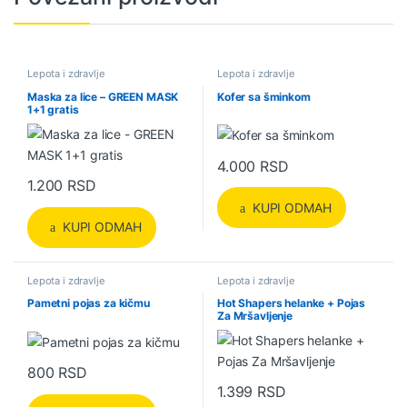
Lepota i zdravlje
Lepota i zdravlje
Maska za lice – GREEN MASK
Kofer sa šminkom
1+1 gratis
4.000
RSD
1.200
RSD
KUPI ODMAH
KUPI ODMAH
Lepota i zdravlje
Lepota i zdravlje
Pametni pojas za kičmu
Hot Shapers helanke + Pojas
Za Mršavljenje
800
RSD
1.399
RSD