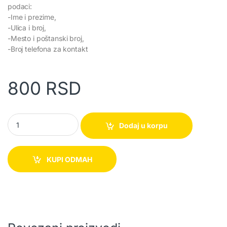
podaci:
-Ime i prezime,
-Ulica i broj,
-Mesto i poštanski broj,
-Broj telefona za kontakt
800
RSD
Burgija leptir za drvo 6 kom quantity
Dodaj u korpu
KUPI ODMAH