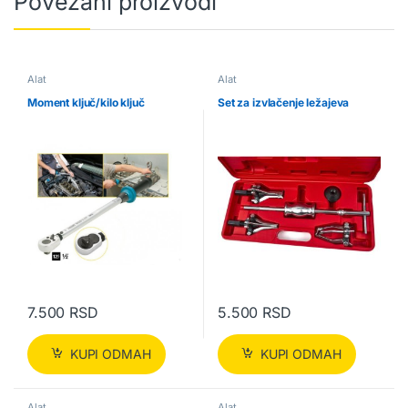
Povezani proizvodi
Alat
Alat
Moment ključ/kilo ključ
Set za izvlačenje ležajeva
7.500
RSD
5.500
RSD
KUPI ODMAH
KUPI ODMAH
Alat
Alat