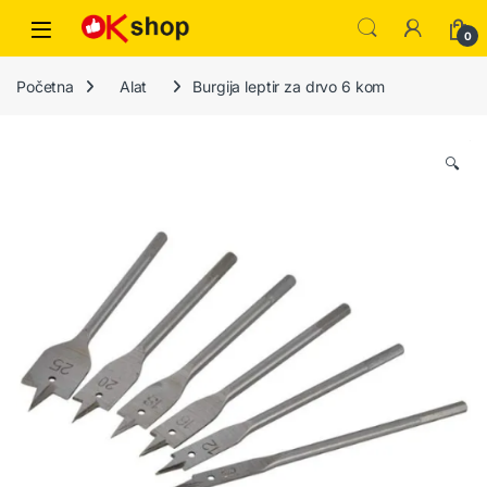
0
Početna
Alat
Burgija leptir za drvo 6 kom
🔍