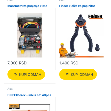
Manometri za punjenje klima
Finder klešta za pop nitne
7.000
RSD
1.400
RSD
KUPI ODMAH
KUPI ODMAH
Alat
DINGQI torex – inbus set 40pcs