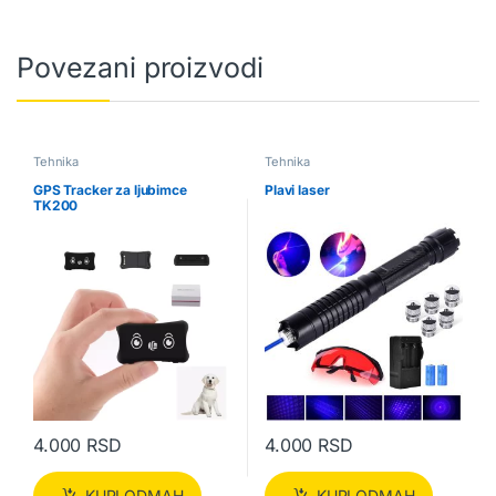
Povezani proizvodi
Tehnika
Tehnika
GPS Tracker za ljubimce
Plavi laser
TK200
4.000
RSD
4.000
RSD
KUPI ODMAH
KUPI ODMAH