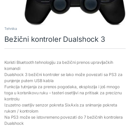
Tehnika
Bežični kontroler Dualshock 3
Koristi Bluetooth tehnologiju za bežični prenos upravljačkih
komandi
Dualshock 3 bežični kontroler se lako može povezati sa PS3 za
punjenje putem USB kabla
Funkcija tutnjanja za prenos pogodaka, eksplozija i još mnogo
toga u korisnikovu ruku – tasteri osetljivi na pritisak za preciznu
kontrolu
Izuzetno osetljiv senzor pokreta SixAxis za snimanje pokreta
rukom / kontrolom
Na PS3 može se istovremeno povezati do 7 bežičnih kontrolera
Dualshock