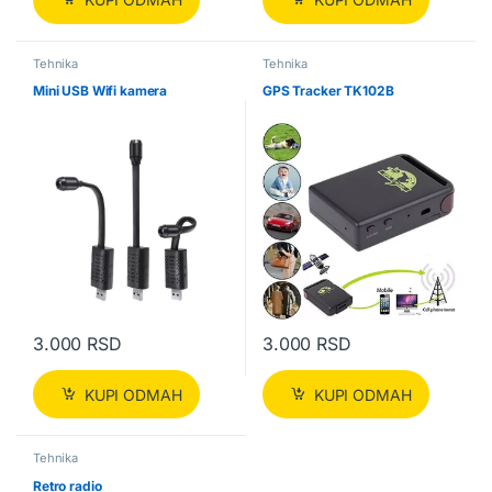
Tehnika
Tehnika
Mini USB Wifi kamera
GPS Tracker TK102B
3.000
RSD
3.000
RSD
KUPI ODMAH
KUPI ODMAH
Tehnika
Retro radio