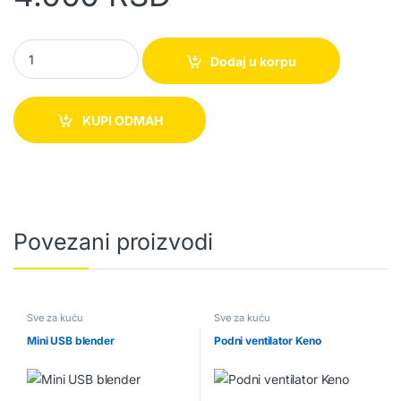
Aparat za kokice – Sokany SK-290 quantity
Dodaj u korpu
KUPI ODMAH
Povezani proizvodi
Sve za kuću
Sve za kuću
Mini USB blender
Podni ventilator Keno