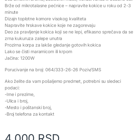
Brže od mikrotalasne pećnice – napravite kokice u roku od 2-3
minute
Dizajn toplotne komore visokog kvaliteta
Napravite hrskave kokice koje ne zagorevaju
Deo za pravljenje kokica koji se ne lepi, efikasno sprečava da se
zrna kukuruza zalepe unutra
Prozirna korpa za lakše gledanje gotovih kokica
Lako se čisti maramicom ili krpom
Jačina: 1200W
Porucivanje na broj: 064/333-26-26 Poziv/SMS
Ako želite da vam pošaljemo predmet, potrebni su sledeci
podaci:
-Ime i prezime,
-Ulica i broj,
-Mesto i poštanski broj,
-Broj telefona za kontakt
4.000
RSD