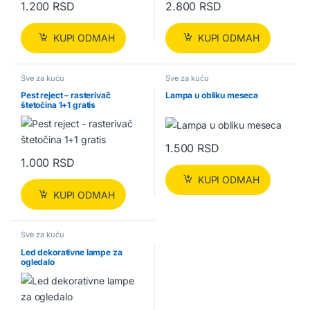
1.200
RSD
2.800
RSD
KUPI ODMAH
KUPI ODMAH
Sve za kuću
Sve za kuću
Pest reject – rasterivač
Lampa u obliku meseca
štetočina 1+1 gratis
1.500
RSD
1.000
RSD
KUPI ODMAH
KUPI ODMAH
Sve za kuću
Led dekorativne lampe za
ogledalo