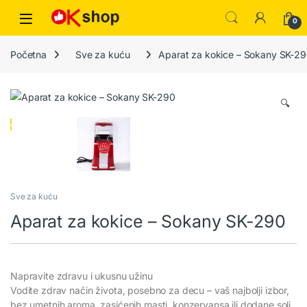
0
Početna
Sve za kuću
Aparat za kokice – Sokany SK-2
🔍
Sve za kuću
Aparat za kokice – Sokany SK-290
Napravite zdravu i ukusnu užinu
Vodite zdrav način života, posebno za decu – vaš najbolji izbor,
bez umetnih aroma, zasićenih masti, konzervansa ili dodane soli