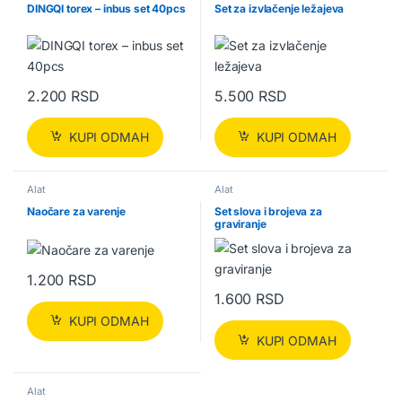
DINGQI torex – inbus set 40pcs
Set za izvlačenje ležajeva
2.200
RSD
5.500
RSD
KUPI ODMAH
KUPI ODMAH
Alat
Alat
Naočare za varenje
Set slova i brojeva za
graviranje
1.200
RSD
1.600
RSD
KUPI ODMAH
KUPI ODMAH
Alat