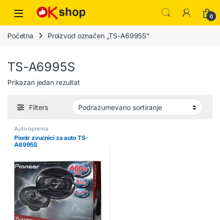
0
Početna
Proizvod označen „TS-A6995S“
TS-A6995S
Prikazan jedan rezultat
Filters
Auto oprema
Pionir zvucnici za auto TS-
A6995S