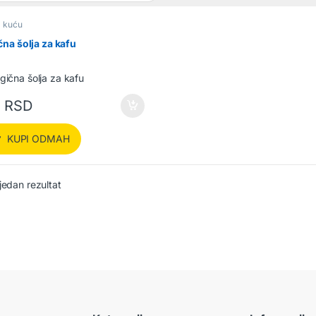
a kuću
na šolja za kafu
0
RSD
KUPI ODMAH
jedan rezultat