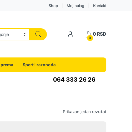
Shop
Moj nalog
Kontakt
0
RSD
0
oprema
Sport i razonoda
064 333 26 26
Prikazan jedan rezultat