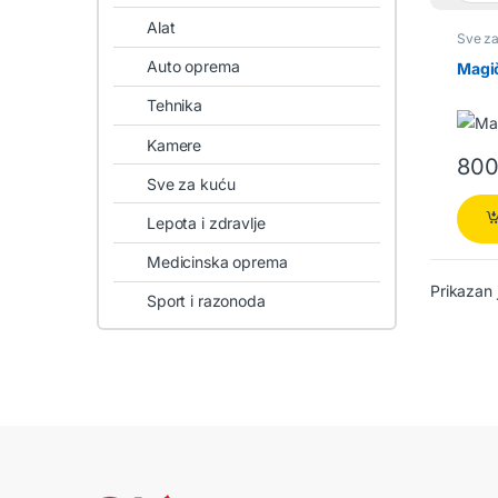
Alat
Sve z
Auto oprema
Magič
Tehnika
Kamere
80
Sve za kuću
Lepota i zdravlje
Medicinska oprema
Prikazan 
Sport i razonoda