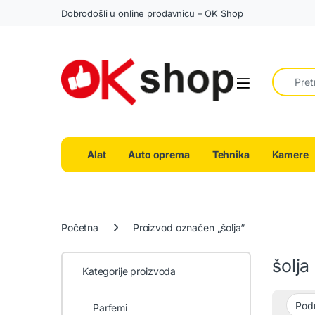
Dobrodošli u online prodavnicu – OK Shop
Search fo
Alat
Auto oprema
Tehnika
Kamere
Početna
Proizvod označen „šolja“
šolja
Kategorije proizvoda
Parfemi