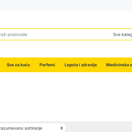
r:
Sve za kuću
Parfemi
Lepota i zdravlje
Medicinska 