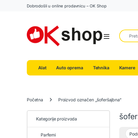
Dobrodošli u online prodavnicu – OK Shop
Search fo
Alat
Auto oprema
Tehnika
Kamere
Početna
Proizvod označen „šoferšajbna“
šofe
Kategorije proizvoda
Parfemi