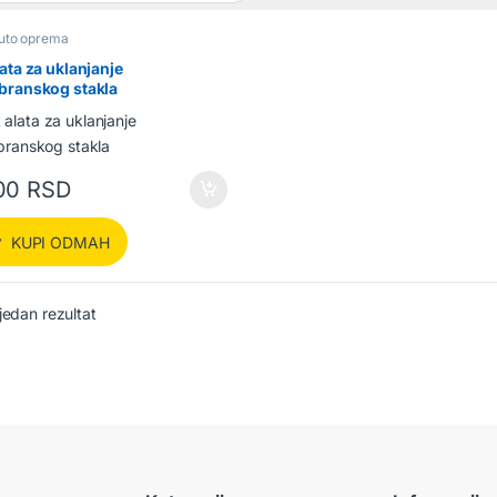
uto oprema
lata za uklanjanje
branskog stakla
00
RSD
KUPI ODMAH
jedan rezultat