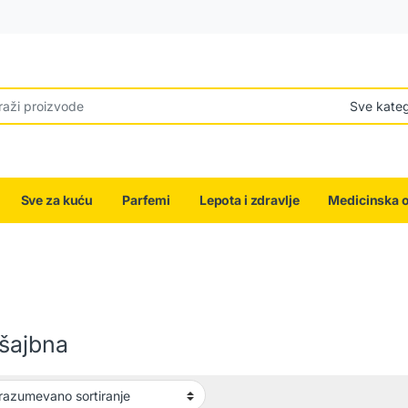
r:
Sve za kuću
Parfemi
Lepota i zdravlje
Medicinska 
ršajbna