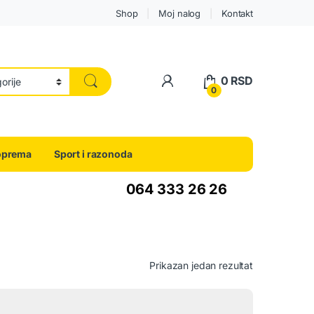
Shop
Moj nalog
Kontakt
0
RSD
0
oprema
Sport i razonoda
064 333 26 26
Prikazan jedan rezultat