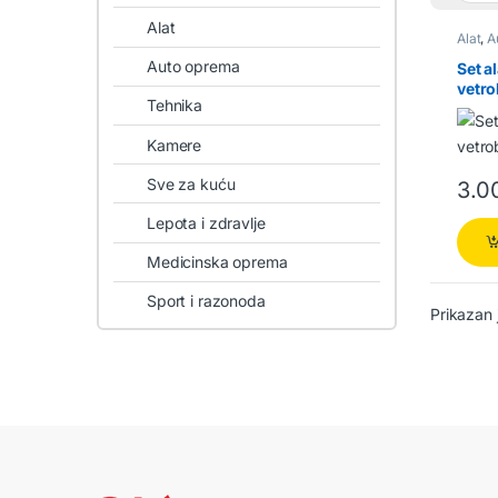
Alat
Alat
,
A
Auto oprema
Set a
vetro
Tehnika
Kamere
Sve za kuću
3.0
Lepota i zdravlje
Medicinska oprema
Sport i razonoda
Prikazan 