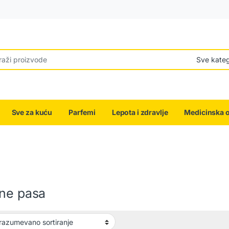
r:
Sve za kuću
Parfemi
Lepota i zdravlje
Medicinska 
šne pasa