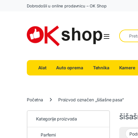
Dobrodošli u online prodavnicu – OK Shop
Search fo
Alat
Auto oprema
Tehnika
Kamere
Početna
Proizvod označen „šišašne pasa“
šiša
Kategorije proizvoda
Parfemi