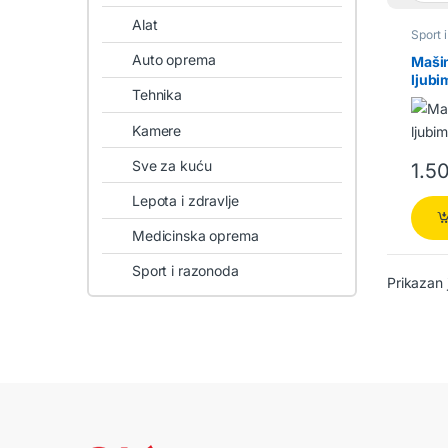
Alat
Sport 
Auto oprema
Mašin
ljubi
Tehnika
Kamere
Sve za kuću
1.5
Lepota i zdravlje
Medicinska oprema
Sport i razonoda
Prikazan 