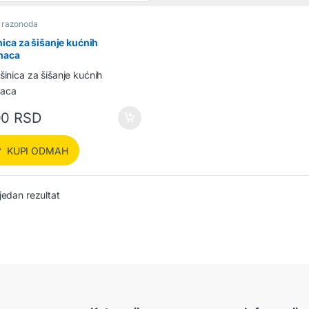
i razonoda
ica za šišanje kućnih
maca
00
RSD
KUPI ODMAH
jedan rezultat