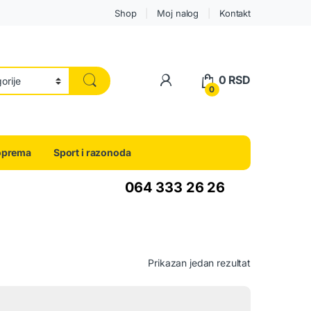
Shop
Moj nalog
Kontakt
0
RSD
0
oprema
Sport i razonoda
064 333 26 26
Prikazan jedan rezultat