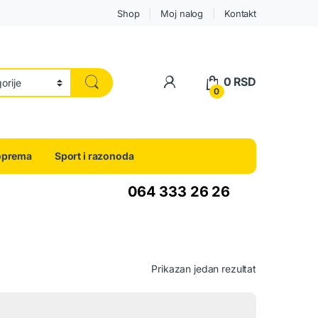
Shop
Moj nalog
Kontakt
0
RSD
0
oprema
Sport i razonoda
064 333 26 26
Prikazan jedan rezultat