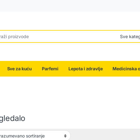
r:
Sve za kuću
Parfemi
Lepota i zdravlje
Medicinska 
gledalo