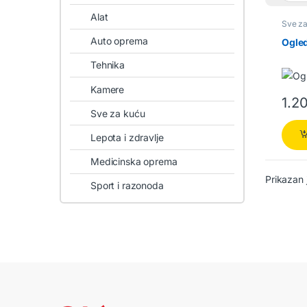
Alat
Sve z
Auto oprema
Ogled
Tehnika
Kamere
1.2
Sve za kuću
Lepota i zdravlje
Medicinska oprema
Prikazan 
Sport i razonoda