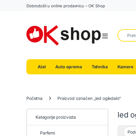
Dobrodošli u online prodavnicu – OK Shop
Search fo
Alat
Auto oprema
Tehnika
Kamere
Početna
Proizvod označen „led ogledalo“
led o
Kategorije proizvoda
Parfemi