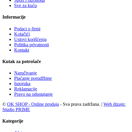
Sport i razonoda
Sve za kuću
Informacije
Podaci o firmi
Kolačići
Uslovi korišćenja
Politika privatnosti
Kontakt
Kutak za potrošače
Naručivanje
Plaćanje porudžbine
Isporuka
Reklamacije
Pravo na odustajanje
©
OK SHOP - Online prodaja
- Sva prava zadržana. |
Web dizajn:
Studio PRIME
Kategorije