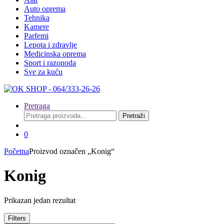
Auto oprema
Tehnika
Kamere
Parfemi
Lepota i zdravlje
Medicinska oprema
Sport i razonoda
Sve za kuću
Pretraga
Pretraga
Pretraži
za:
0
Početna
Proizvod označen „Konig“
Konig
Prikazan jedan rezultat
Filters