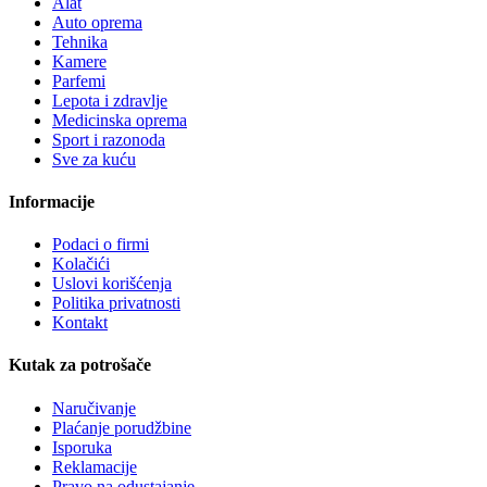
Alat
Auto oprema
Tehnika
Kamere
Parfemi
Lepota i zdravlje
Medicinska oprema
Sport i razonoda
Sve za kuću
Informacije
Podaci o firmi
Kolačići
Uslovi korišćenja
Politika privatnosti
Kontakt
Kutak za potrošače
Naručivanje
Plaćanje porudžbine
Isporuka
Reklamacije
Pravo na odustajanje