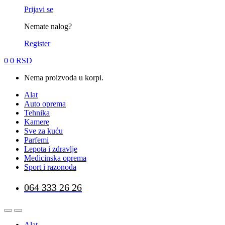
Prijavi se
Nemate nalog?
Register
0
0
RSD
Nema proizvoda u korpi.
Alat
Auto oprema
Tehnika
Kamere
Sve za kuću
Parfemi
Lepota i zdravlje
Medicinska oprema
Sport i razonoda
064 333 26 26
Alat