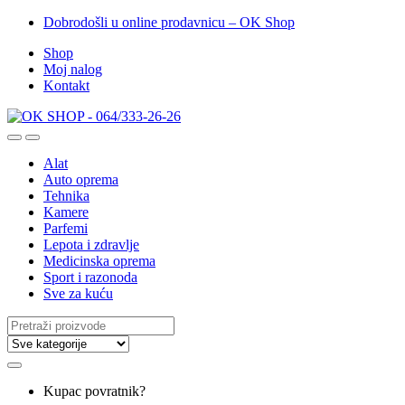
Dobrodošli u online prodavnicu – OK Shop
Shop
Moj nalog
Kontakt
Alat
Auto oprema
Tehnika
Kamere
Parfemi
Lepota i zdravlje
Medicinska oprema
Sport i razonoda
Sve za kuću
Search
for:
Kupac povratnik?