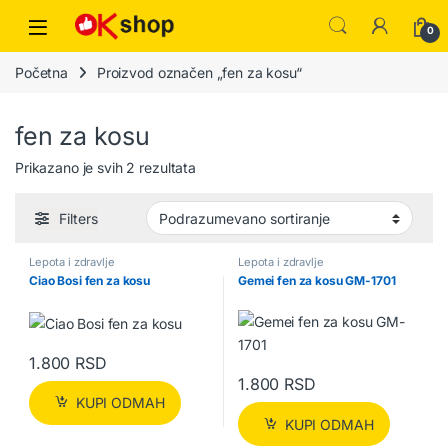
0
Početna
Proizvod označen „fen za kosu“
fen za kosu
Prikazano je svih 2 rezultata
Filters
Lepota i zdravlje
Lepota i zdravlje
Ciao Bosi fen za kosu
Gemei fen za kosu GM-1701
1.800
RSD
1.800
RSD
KUPI ODMAH
KUPI ODMAH