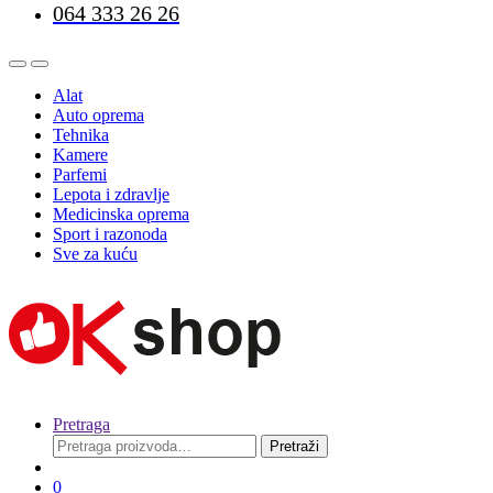
064 333 26 26
Alat
Auto oprema
Tehnika
Kamere
Parfemi
Lepota i zdravlje
Medicinska oprema
Sport i razonoda
Sve za kuću
Pretraga
Pretraga
Pretraži
za:
0