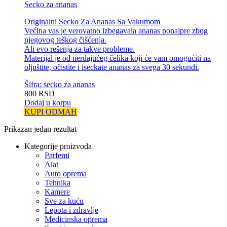
Secko za ananas
Originalni Secko Za Ananas Sa Vakumom
Većina vas je verovatno izbegavala ananas ponajpre zbog
njegovog teškog čišćenja.
Ali evo rešenja za takve probleme.
Materijal je od nerđajućeg čelika koji će vam omogućiti na
oljuštite, očistite i iseckate ananas za svega 30 sekundi.
Šifra: secko za ananas
800
RSD
Dodaj u korpu
KUPI ODMAH
Prikazan jedan rezultat
Kategorije proizvoda
Parfemi
Alat
Auto oprema
Tehnika
Kamere
Sve za kuću
Lepota i zdravlje
Medicinska oprema