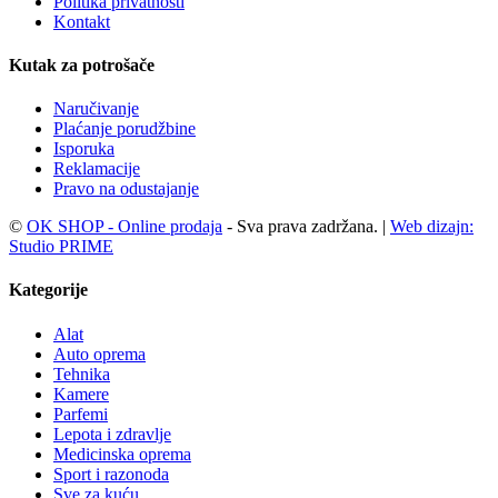
Politika privatnosti
Kontakt
Kutak za potrošače
Naručivanje
Plaćanje porudžbine
Isporuka
Reklamacije
Pravo na odustajanje
©
OK SHOP - Online prodaja
- Sva prava zadržana. |
Web dizajn:
Studio PRIME
Kategorije
Alat
Auto oprema
Tehnika
Kamere
Parfemi
Lepota i zdravlje
Medicinska oprema
Sport i razonoda
Sve za kuću