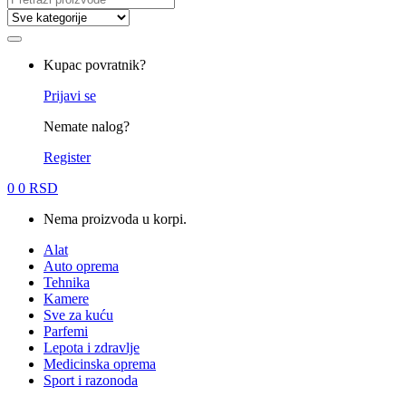
for:
Kupac povratnik?
Prijavi se
Nemate nalog?
Register
0
0
RSD
Nema proizvoda u korpi.
Alat
Auto oprema
Tehnika
Kamere
Sve za kuću
Parfemi
Lepota i zdravlje
Medicinska oprema
Sport i razonoda