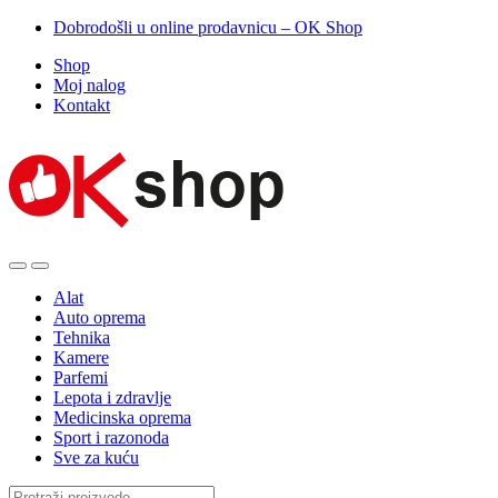
Dobrodošli u online prodavnicu – OK Shop
Shop
Moj nalog
Kontakt
Alat
Auto oprema
Tehnika
Kamere
Parfemi
Lepota i zdravlje
Medicinska oprema
Sport i razonoda
Sve za kuću
Search