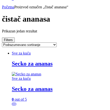
Početna
Proizvod označen „čistač ananasa“
čistač ananasa
Prikazan jedan rezultat
Filters
Sve za kuću
Secko za ananas
Sve za kuću
Secko za ananas
0
out of 5
(0)