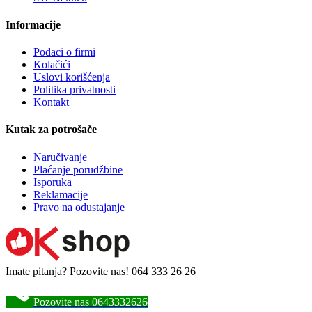
Informacije
Podaci o firmi
Kolačići
Uslovi korišćenja
Politika privatnosti
Kontakt
Kutak za potrošače
Naručivanje
Plaćanje porudžbine
Isporuka
Reklamacije
Pravo na odustajanje
Imate pitanja? Pozovite nas!
064 333 26 26
Pozovite nas 0643332626