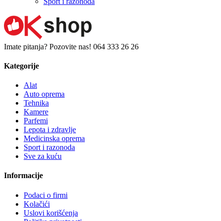
Sport i razonoda
Imate pitanja? Pozovite nas!
064 333 26 26
Kategorije
Alat
Auto oprema
Tehnika
Kamere
Parfemi
Lepota i zdravlje
Medicinska oprema
Sport i razonoda
Sve za kuću
Informacije
Podaci o firmi
Kolačići
Uslovi korišćenja