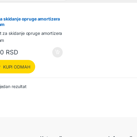
za skidanje opruge amortizera
mm
00
RSD
KUPI ODMAH
jedan rezultat