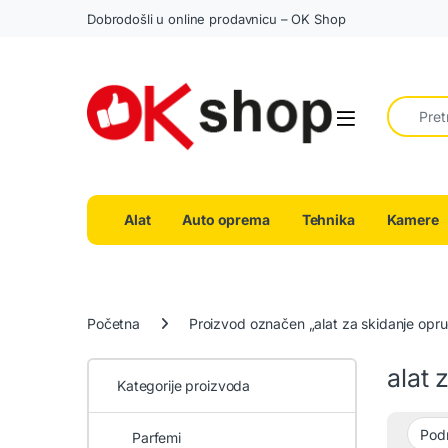
Dobrodošli u online prodavnicu – OK Shop
Search fo
Alat
Auto oprema
Tehnika
Kamere
Početna
Proizvod označen „alat za skidanje opr
alat 
Kategorije proizvoda
Parfemi