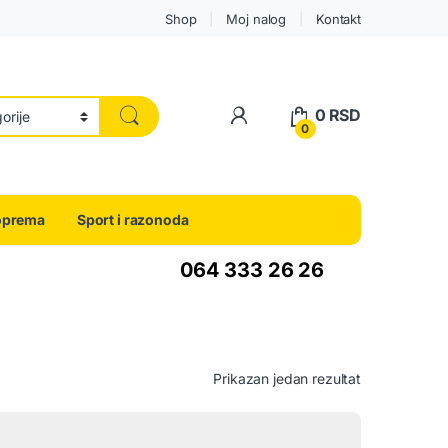
Shop
Moj nalog
Kontakt
0
RSD
0
oprema
Sport i razonoda
064 333 26 26
Prikazan jedan rezultat