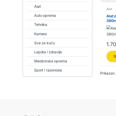
Alat
Alat
Auto oprema
Alat 
380
Tehnika
Kamere
Sve za kuću
1.7
Lepota i zdravlje
Medicinska oprema
Sport i razonoda
Prikazan 