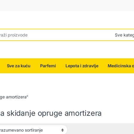
r:
Sve za kuću
Parfemi
Lepota i zdravlje
Medicinska 
uge amortizera“
za skidanje opruge amortizera