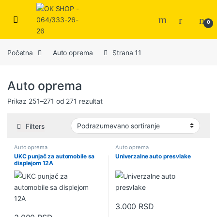
0
Početna
Auto oprema
Strana 11
Auto oprema
Prikaz 251–271 od 271 rezultat
Filters
Auto oprema
Auto oprema
UKC punjač za automobile sa
Univerzalne auto presvlake
displejom 12A
3.000
RSD
Ovaj proizvod ima više varijanti.