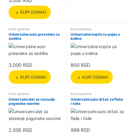
3.000
RSD
KUPI ODMAH
Auto oprema
Auto oprema
Univerzalne auto presvlake za
Univerzalne kopče za pojas u
sedišta
kolima
3.000
RSD
800
RSD
KUPI ODMAH
KUPI ODMAH
Auto oprema
Auto oprema
Univerzalni alat za stezanje
Univerzalni auto držač za flaše
pogonske osovine
i čaše
2.000
RSD
999
RSD