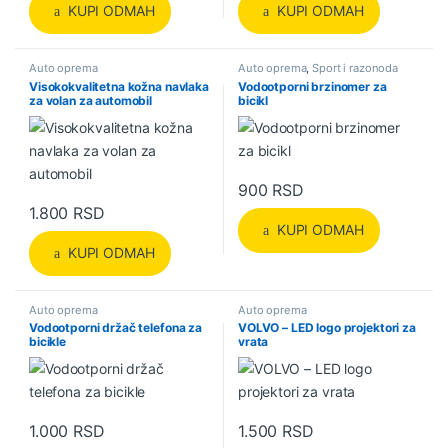
KUPI ODMAH
KUPI ODMAH
Auto oprema
Auto oprema
,
Sport i razonoda
Visokokvalitetna kožna navlaka
Vodootporni brzinomer za
za volan za automobil
bicikl
900
RSD
1.800
RSD
KUPI ODMAH
KUPI ODMAH
Auto oprema
Auto oprema
Vodootporni držač telefona za
VOLVO – LED logo projektori za
bicikle
vrata
1.000
RSD
1.500
RSD