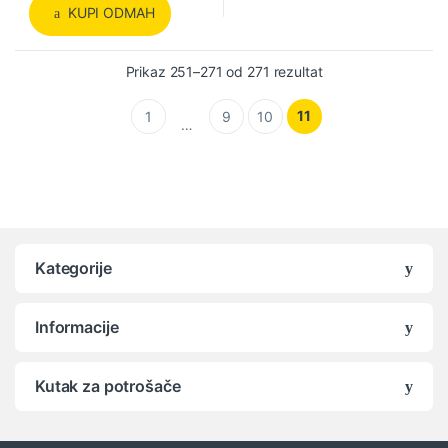
KUPI ODMAH
Prikaz 251–271 od 271 rezultat
11
1
9
10
…
Kategorije
Informacije
Kutak za potrošače