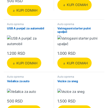
500
RSD
KUPI ODMAH
KUPI ODMAH
Auto oprema
Auto oprema
USB A punjač za automobil
Vatrogasni starter putni
upaljač
1.200
RSD
1.000
RSD
KUPI ODMAH
KUPI ODMAH
Auto oprema
Auto oprema
Vešalica za auto
Vezice za sneg
500
RSD
1.500
RSD