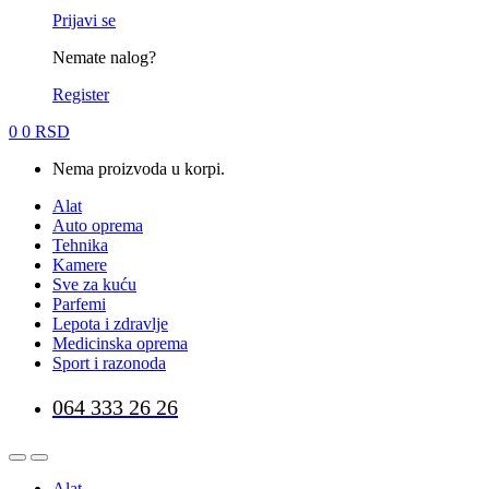
Prijavi se
Nemate nalog?
Register
0
0
RSD
Nema proizvoda u korpi.
Alat
Auto oprema
Tehnika
Kamere
Sve za kuću
Parfemi
Lepota i zdravlje
Medicinska oprema
Sport i razonoda
064 333 26 26
Alat