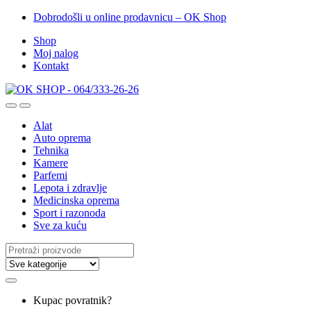
Dobrodošli u online prodavnicu – OK Shop
Shop
Moj nalog
Kontakt
Alat
Auto oprema
Tehnika
Kamere
Parfemi
Lepota i zdravlje
Medicinska oprema
Sport i razonoda
Sve za kuću
Search
for:
Kupac povratnik?