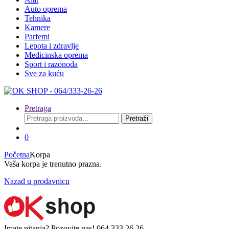
Auto oprema
Tehnika
Kamere
Parfemi
Lepota i zdravlje
Medicinska oprema
Sport i razonoda
Sve za kuću
Pretraga
Pretraga
Pretraži
za:
0
Početna
Korpa
Vaša korpa je trenutno prazna.
Nazad u prodavnicu
Imate pitanja? Pozovite nas!
064 333 26 26