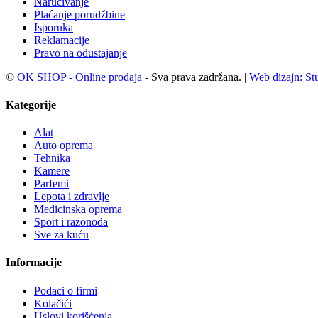
Naručivanje
Plaćanje porudžbine
Isporuka
Reklamacije
Pravo na odustajanje
©
OK SHOP - Online prodaja
- Sva prava zadržana. |
Web dizajn: S
Kategorije
Alat
Auto oprema
Tehnika
Kamere
Parfemi
Lepota i zdravlje
Medicinska oprema
Sport i razonoda
Sve za kuću
Informacije
Podaci o firmi
Kolačići
Uslovi korišćenja