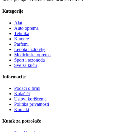
Kategorije
Alat
Auto oprema
Tehnika
Kamere
Parfemi
Lepota i zdravlje
Medicinska oprema
Sport i razonoda
Sve za kuću
Informacije
Podaci o firmi
Kolačići
Uslovi korišćenja
Politika privatnosti
Kontakt
Kutak za potrošače